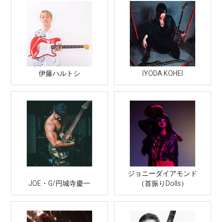
伊藤ハルトシ
IYODA KOHEI
ジョニーダイアモンド
JOE・G/円城寺慶一
（首振りDolls）