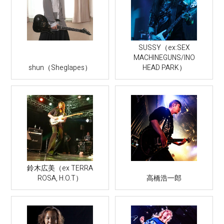
SUSSY（ex:SEX
MACHINEGUNS/INO
shun（Sheglapes）
HEAD PARK）
鈴木広美（ex TERRA
ROSA, H.O.T）
高橋浩一郎