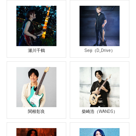
瀬川千鶴
Seiji（D_Drive）
関根彰良
柴崎浩（WANDS）