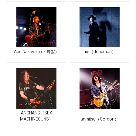
Ace Nakaya（ex 野獣）
aie（deadman）
ANCHANG（SEX
MACHINEGUNS）
anmitsu（Gordon）