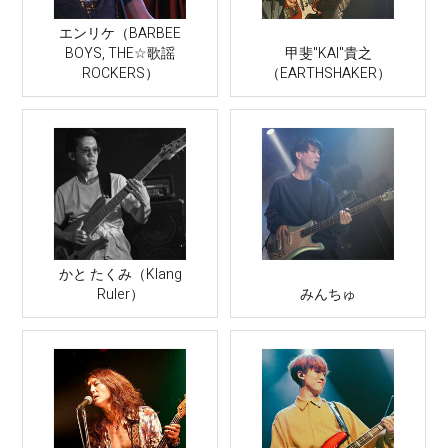
エンリケ（BARBEE
BOYS, THE☆歌謡
甲斐"KAI"貴之
ROCKERS）
（EARTHSHAKER）
かと たくみ（Klang
Ruler）
みんちゅ