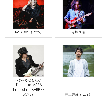
iKA（Dos Quatro）
今堀良昭
いまみちともたか -
Tomotaka IMASA
Imamichi- （BARBEE
BOYS）
井上典政（jizue）