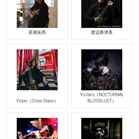
若菜拓馬
渡辺香津美
Yu-taro（NOCTURNAL
Yosei（Crisis Slave）
BLOODLUST）