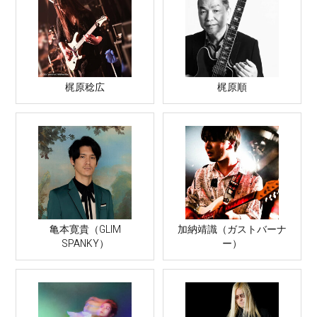
梶原稔広
梶原順
亀本寛貴（GLIM
加納靖識（ガストバーナ
SPANKY）
ー）