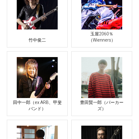
玉屋2060％
竹中俊二
（Wienners）
田中一郎（ex ARB、甲斐
豊田賢一郎（パーカー
バンド）
ズ）