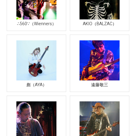
∴560∵（Wienners）
AKIO（BALZAC）
彪（AYA）
遠藤敬三