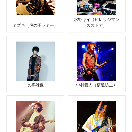
水野ギイ（ビレッジマン
ミズキ（虎の子ラミー）
ズストア）
長峯雄也
中村義人（横道坊主）