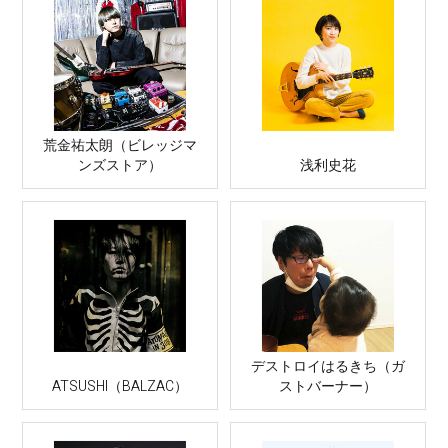
荒金祐太朗（ビレッジマ
ンズストア）
浅利史花
デストロイはるきち（ガ
ATSUSHI（BALZAC）
ストバーナー）