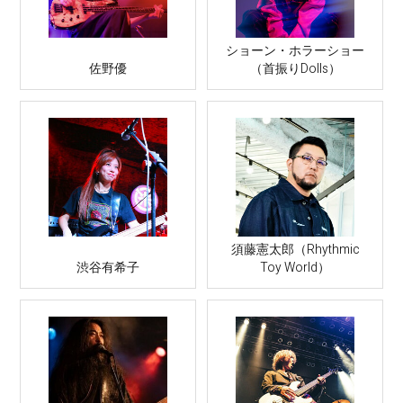
ショーン・ホラーショー
佐野優
（首振りDolls）
須藤憲太郎（Rhythmic
渋谷有希子
Toy World）