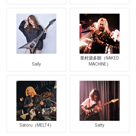
里村源多朗（NAKED
Sally
MACHINE）
Satoru（MELT4）
Satty