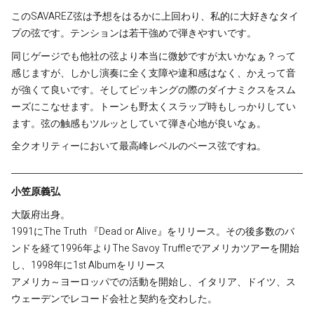
このSAVAREZ弦は予想をはるかに上回わり、私的に大好きなタイ
プの弦です。
テンションは若干強めで弾きやすいです。
同じゲージでも他社の弦より本当に微妙ですが太いかなぁ？って
感じますが、しかし演奏に全く支障や違和感はなく、かえって音
が強くて良いです。そしてピッキングの際のダイナミクスをスム
ーズにこなせます。トーンも野太くスラップ時もしっかりしてい
ます。
弦の触感もツルッとしていて弾き心地が良いなぁ。
全クオリティーにおいて最高峰レベルのベース弦ですね。
小笠原義弘
大阪府出身。
1991にThe Truth 『Dead or Alive』をリリース。その後多数のバ
ンドを経て1996年よりThe Savoy Truffleでアメリカツアーを開始
し、1998年に1st Albumをリリース
アメリカ～ヨーロッパでの活動を開始し、イタリア、ドイツ、ス
ウェーデンでレコード会社と契約を交わした。