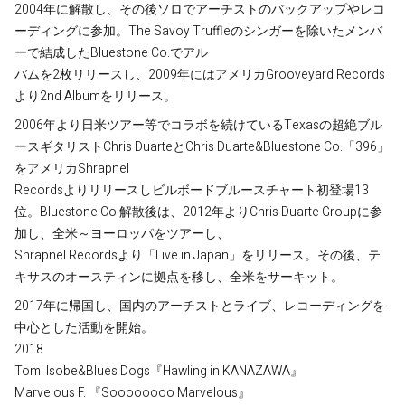
2004年に解散し、その後ソロでアーチストのバックアップやレコ
ーディングに参加。The Savoy Truffleのシンガーを除いたメンバ
ーで結成したBluestone Co.でアル
バムを2枚リリースし、2009年にはアメリカGrooveyard Records
より2nd Albumをリリース。
2006年より日米ツアー等でコラボを続けているTexasの超絶ブル
ースギタリストChris DuarteとChris Duarte&Bluestone Co.「396」
をアメリカShrapnel
Recordsよりリリースしビルボードブルースチャート初登場13
位。Bluestone Co.解散後は、2012年よりChris Duarte Groupに参
加し、全米～ヨーロッパをツアーし、
Shrapnel Recordsより「Live in Japan」をリリース。その後、テ
キサスのオースティンに拠点を移し、全米をサーキット。
2017年に帰国し、国内のアーチストとライブ、レコーディングを
中心とした活動を開始。
2018
Tomi Isobe&Blues Dogs『Hawling in KANAZAWA』
Marvelous F. 『Soooooooo Marvelous』