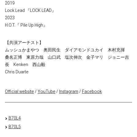
2019
Lock Lead 『LOCK LEAD』
2023
H.O.T.『 Pile Up High』
【共演アーチスト】
ムッシュかまやつ 奥田民生 ダイアモンドユカイ 木村充揮
桑名正博 東原力哉 山口武 塩次伸次 金子マリ ジョニー吉
長 Kenken 西山毅
Chris Duarte
Official website
/
YouTube
/
Instagram
/
Facebook
B70L4
B70L5