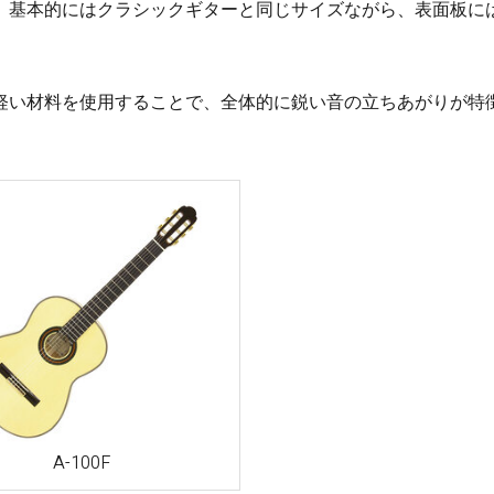
梨
。基本的にはクラシックギターと同じサイズながら、表面板に
ctronics
Accessories
23区・市
軽い材料を使用することで、全体的に鋭い音の立ちあがりが特
部
om Humbucker
Hard Case
Light Foam Case
岐阜・静
Bag / Rain Cover
岡・愛
e for Tuner
Strap
知・三重
Strings
es
Pick / Pick Case
ne
Guitar Polish / Care Spray / 
長野・新
r
Stand / Hanger
潟・富
山・石
Music Stand / Mic Stand
川・福井
Keyboard Stand / Bench
Tuning Machines
A-100F
Other Accessories
滋賀・京