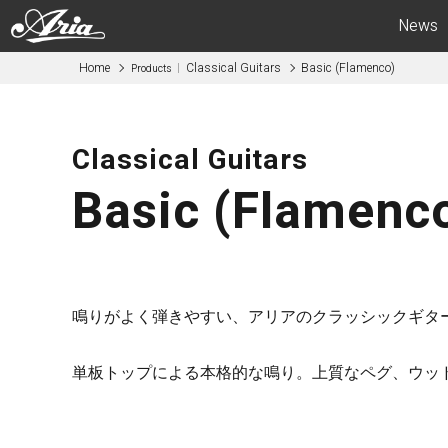
News
Home
Classical Guitars
Basic (Flamenco)
Products
Electric Guitars
Bas
APII -ARIA CUSTOM SHOP-
APII -AR
Classical Guitars
PE
SB
Basic (Flamenc
RS
IGB
MA
RSB
714
STB
615
AE -Aria E
鳴りがよく弾きやすい、アリアのクラッシックギタ
AE -Aria Evergreen-
RETRO CL
RETRO CLASSICS
FEB -Acous
単板トップによる本格的な鳴り。上質なペグ、ウッ
FA / TA
ABM -Mini
Blitz
SWB -Elect
Legend
Legend