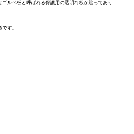
はゴルペ板と呼ばれる保護用の透明な板が貼ってあり
Other Brands
徴です。
View the full list
Discontinued Items
View the full list
Cloth