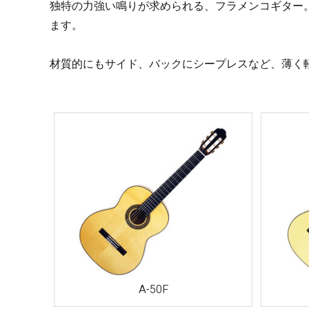
独特の力強い鳴りが求められる、フラメンコギター
ます。
Other Musical Instruments
Ele
材質的にもサイド、バックにシープレスなど、薄く
Banjo
TJO Cust
Mandolin
Amplifiers
Banjo Ukulele
Tuner
Laule`a Ukulele
Microphon
Ukulele
Cable
Cord Harp
Headphon
Harmonica
Micropho
AC Adapte
A-50F