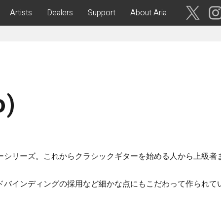
Artists
Dealers
Support
About Aria
ses
Acoustic Guitars
IA CUSTOM SHOP-
Aria Dreadnought
青森・岩
手・宮
Aria 100
o)
城・秋
Elecord
田・山
形・福島
Maccaferri-Style
ASA -Parlor Style-
vergreen-
ARG -Resonator Guitar-
茨城・栃
ーシリーズ。これからクラシックギターを始める人から上級者
ASSICS
Legend
木・群
馬・埼玉
tic-
Fiesta
ドバインディングの採用など細かな点にもこだわって作られて
 Acoustic-
ric Upright Bass-
千葉・神
奈川・山