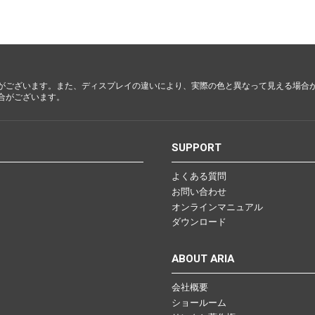
都・大
阪・兵
庫・奈
良・和歌
山
がございます。また、ディスプレイの違いにより、実際の色と異なって見える場合
合がございます。
鳥取・島
根・岡
山・広
S
SUPPORT
島・山口
よくある質問
お問い合わせ
徳島・香
オンラインマニュアル
川・愛
ダウンロード
媛・高知
ABOUT ARIA
会社概要
福岡・佐
ショールーム
賀・長