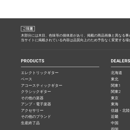
ご注意
木部分には木目、色味等の個体差があり、掲載の商品画像と異なる事
当サイトに掲載されている内容は品質向上のため予告なく変更する場
PRODUCTS
DEALER
エレクトリックギター
北海道
ベース
東北
アコースティックギター
関東1
クラシックギター
関東2
その他の楽器
東京
アンプ・電子楽器
東海
アクセサリー
信越・北陸
その他のブランド
近畿
生産終了品
中国
四国