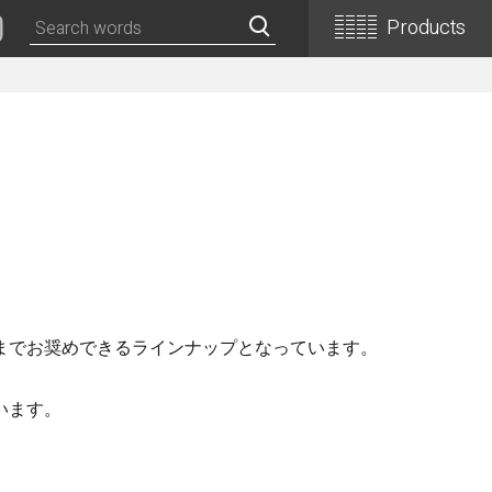
Products
Classical Guitars
Concert
Concert (Flamenco)
PEPE (Mini)
Basic
Basic (Electric Cutaway)
Basic (Flamenco)
までお奨めできるラインナップとなっています。
Basic (Alt)
Basic (Mini)
います。
19th Century-Style
ASA -Parlor Style-