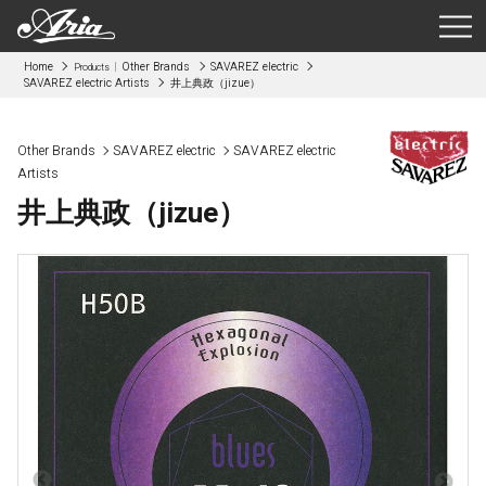
Home
Other Brands
SAVAREZ electric
Products
SAVAREZ electric Artists
井上典政（jizue）
Other Brands
SAVAREZ electric
SAVAREZ electric
Artists
井上典政（jizue）