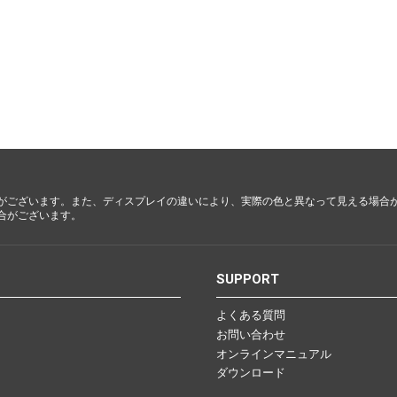
都・大
阪・兵
庫・奈
良・和歌
山
鳥取・島
根・岡
山・広
島・山口
がございます。また、ディスプレイの違いにより、実際の色と異なって見える場合
合がございます。
徳島・香
川・愛
S
SUPPORT
媛・高知
よくある質問
お問い合わせ
オンラインマニュアル
ダウンロード
福岡・佐
賀・長