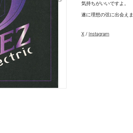
梨
気持ちがいいですよ。
遂に理想の弦に出会え
ctronics
Accessories
23区・市
部
X
/
Instagram
om Humbucker
Hard Case
Light Foam Case
岐阜・静
Bag / Rain Cover
岡・愛
e for Tuner
Strap
知・三重
Strings
es
Pick / Pick Case
ne
Guitar Polish / Care Spray / 
長野・新
r
Stand / Hanger
潟・富
山・石
Music Stand / Mic Stand
川・福井
Keyboard Stand / Bench
Tuning Machines
Other Accessories
滋賀・京