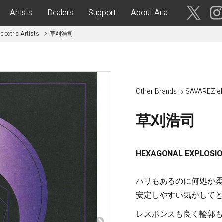
Artists
Dealers
Support
About Aria
lectric Artists
草刈浩司
ses
Acoustic Guitars
IA CUSTOM SHOP-
Aria Dreadnought
青森・岩
手・宮
Aria 100
Other Brands
SAVAREZ el
城・秋
Elecord
田・山
形・福島
草刈浩司
Maccaferri-Style
ASA -Parlor Style-
vergreen-
ARG -Resonator Guitar-
茨城・栃
HEXAGONAL EXPLOSION 
ASSICS
Legend
木・群
馬・埼玉
tic-
Fiesta
ハリもあるのに何処か
 Acoustic-
安定しやすい気がして
ric Upright Bass-
千葉・神
レスポンスも良く輪郭
奈川・山