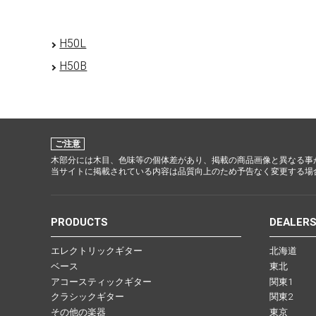
H50L
H50B
ご注意
木部分には木目、色味等の個体差があり、掲載の商品画像と異なる事
当サイトに掲載されている内容は品質向上のため予告なく変更する場
PRODUCTS
DEALER
エレクトリックギター
北海道
ベース
東北
アコースティックギター
関東1
クラシックギター
関東2
その他の楽器
東京