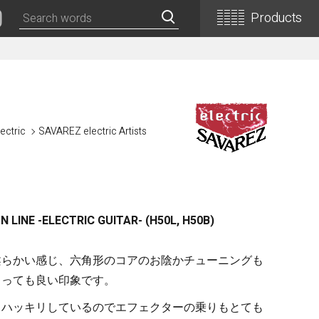
Products
Classical Guitars
Concert
Concert (Flamenco)
ectric
SAVAREZ electric Artists
PEPE (Mini)
Basic
Basic (Electric Cutaway)
Basic (Flamenco)
LINE -ELECTRIC GUITAR- (H50L, H50B)
Basic (Alt)
Basic (Mini)
柔らかい感じ、六角形のコアのお陰かチューニングも
19th Century-Style
とっても良い印象です。
ASA -Parlor Style-
もハッキリしているのでエフェクターの乗りもとても