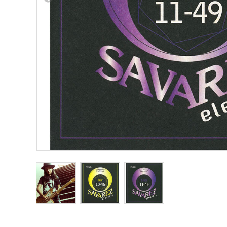
Other Musical Instruments
Ele
Banjo
TJO Cust
Mandolin
Amplifiers
Banjo Ukulele
Tuner
Laule`a Ukulele
Microphon
Ukulele
Cable
Cord Harp
Headphon
Harmonica
Micropho
AC Adapte