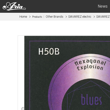
News
Home
Other Brands
SAVAREZ electric
SAVAREZ e
Products
Electric Guitars
Bas
APII -ARIA CUSTOM SHOP-
APII -AR
PE
SB
RS
IGB
MA
RSB
714
STB
615
AE -Aria E
AE -Aria Evergreen-
RETRO CL
RETRO CLASSICS
FEB -Acous
FA / TA
ABM -Mini
Blitz
SWB -Elect
Legend
Legend