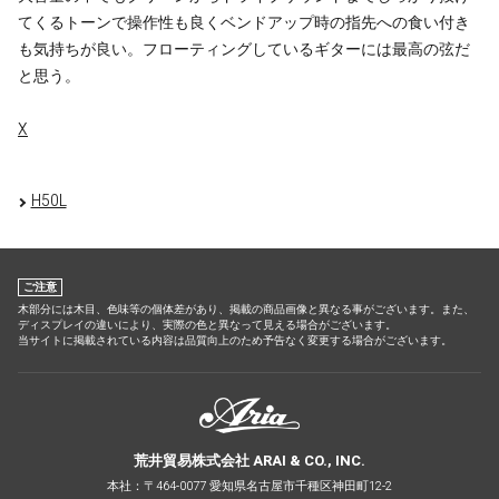
てくるトーンで操作性も良くベンドアップ時の指先への食い付き
も気持ちが良い。フローティングしているギターには最高の弦だ
と思う。
X
H50L
ご注意
木部分には木目、色味等の個体差があり、掲載の商品画像と異なる事がございます。また、
ディスプレイの違いにより、実際の色と異なって見える場合がございます。
当サイトに掲載されている内容は品質向上のため予告なく変更する場合がございます。
荒井貿易株式会社 ARAI & CO., INC.
本社：〒464-0077 愛知県名古屋市千種区神田町12-2