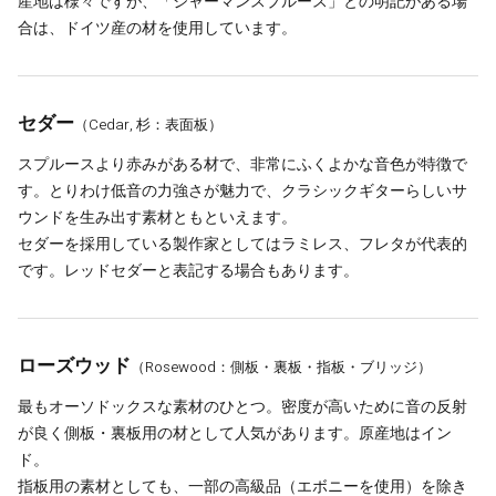
産地は様々ですが、「ジャーマンスプルース」との明記がある場
合は、ドイツ産の材を使用しています。
セダー
（Cedar, 杉：表面板）
スプルースより赤みがある材で、非常にふくよかな音色が特徴で
す。とりわけ低音の力強さが魅力で、クラシックギターらしいサ
ウンドを生み出す素材ともといえます。
セダーを採用している製作家としてはラミレス、フレタが代表的
です。レッドセダーと表記する場合もあります。
ローズウッド
（Rosewood：側板・裏板・指板・ブリッジ）
最もオーソドックスな素材のひとつ。密度が高いために音の反射
が良く側板・裏板用の材として人気があります。原産地はイン
ド。
指板用の素材としても、一部の高級品（エボニーを使用）を除き