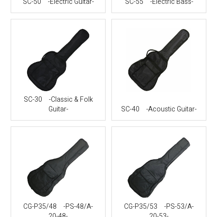
SC-50 -Electric Guitar-
SC-55 -Electric Bass-
SC-30 -Classic & Folk
Guitar-
SC-40 -Acoustic Guitar-
CG-P35/48 -PS-48/A-
CG-P35/53 -PS-53/A-
20-48-
20-53-