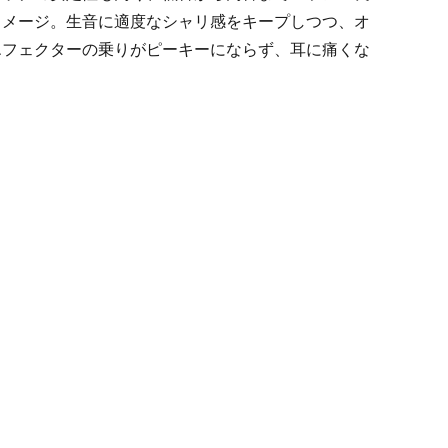
イメージ。生音に適度なシャリ感をキープしつつ、オ
エフェクターの乗りがピーキーにならず、耳に痛くな
Other Brands
View the full list
Discontinued Items
View the full list
Cloth