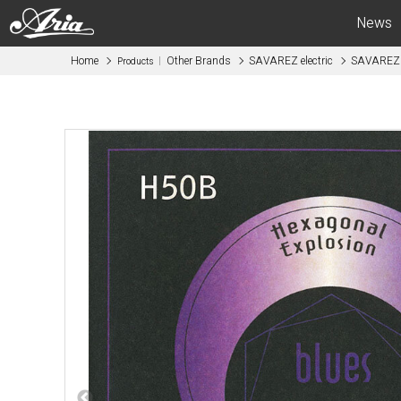
News
Home
Other Brands
SAVAREZ electric
SAVAREZ e
Products
Electric Guitars
Bas
APII -ARIA CUSTOM SHOP-
APII -AR
PE
SB
RS
IGB
MA
RSB
714
STB
615
AE -Aria E
AE -Aria Evergreen-
RETRO CL
RETRO CLASSICS
FEB -Acous
FA / TA
ABM -Mini
Blitz
SWB -Elect
Legend
Legend