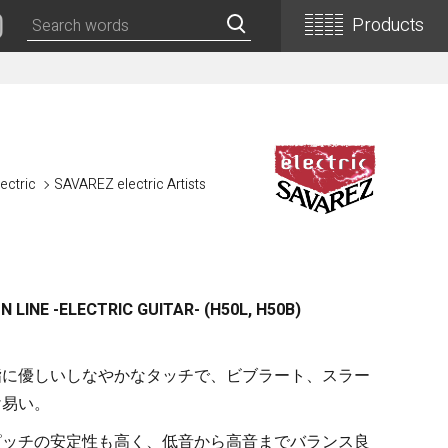
Products
Classical Guitars
Concert
Concert (Flamenco)
ectric
SAVAREZ electric Artists
PEPE (Mini)
Basic
Basic (Electric Cutaway)
Basic (Flamenco)
LINE -ELECTRIC GUITAR- (H50L, H50B)
Basic (Alt)
Basic (Mini)
指に優しいしなやかなタッチで、ビブラート、スラー
19th Century-Style
け易い。
ASA -Parlor Style-
ピッチの安定性も高く、低音から高音までバランス良