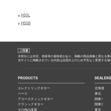
H50L
H50B
ご注意
木部分には木目、色味等の個体差があり、掲載の商品画像と異なる事
当サイトに掲載されている内容は品質向上のため予告なく変更する場
PRODUCTS
DEALER
エレクトリックギター
北海道
ベース
東北
アコースティックギター
関東1
クラシックギター
関東2
その他の楽器
東京