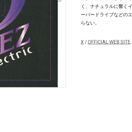
梨
く、ナチュラルに響く
ーバードライブなどの
ctronics
Accessories
らない。
23区・市
部
om Humbucker
Hard Case
X
/
OFFICIAL WEB SITE
Light Foam Case
岐阜・静
Bag / Rain Cover
岡・愛
e for Tuner
Strap
知・三重
Strings
es
Pick / Pick Case
ne
Guitar Polish / Care Spray / 
長野・新
r
Stand / Hanger
潟・富
山・石
Music Stand / Mic Stand
川・福井
Keyboard Stand / Bench
Tuning Machines
Other Accessories
滋賀・京