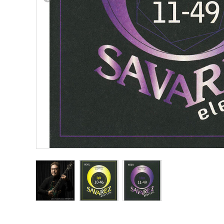
Other Musical Instruments
Ele
Banjo
TJO Cust
Mandolin
Amplifiers
Banjo Ukulele
Tuner
Laule`a Ukulele
Microphon
Ukulele
Cable
Cord Harp
Headphon
Harmonica
Micropho
AC Adapte