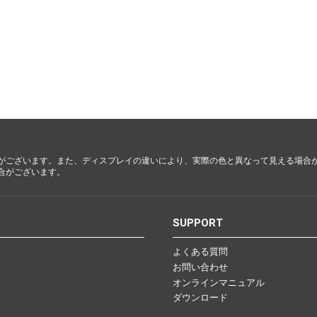
都・大
阪・兵
庫・奈
良・和歌
山
鳥取・島
根・岡
山・広
島・山口
がございます。また、ディスプレイの違いにより、実際の色と異なって見える場合
合がございます。
徳島・香
川・愛
S
SUPPORT
媛・高知
よくある質問
お問い合わせ
オンラインマニュアル
ダウンロード
福岡・佐
賀・長