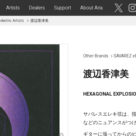
Artists
Dealers
Support
About Aria
lectric Artists
渡辺香津美
ses
Acoustic Guitars
IA CUSTOM SHOP-
Aria Dreadnought
青森・岩
手・宮
Aria 100
Other Brands
SAVAREZ el
城・秋
Elecord
田・山
形・福島
渡辺香津美
Maccaferri-Style
ASA -Parlor Style-
vergreen-
ARG -Resonator Guitar-
茨城・栃
HEXAGONAL EXPLOSION 
ASSICS
Legend
木・群
馬・埼玉
tic-
Fiesta
サバレスエレキ弦は、
 Acoustic-
などのニュアンスがつ
ric Upright Bass-
千葉・神
奈川・山
ギターに張ってからの