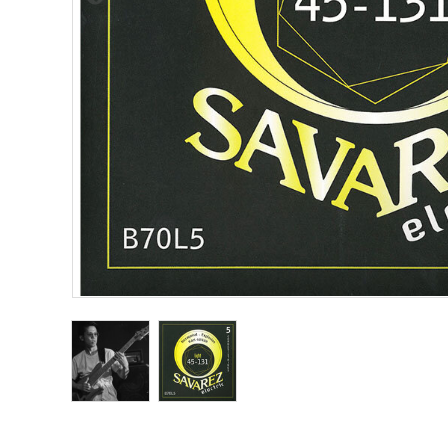
Other Musical Instruments
Ele
Banjo
TJO Cust
Mandolin
Amplifiers
Banjo Ukulele
Tuner
Laule`a Ukulele
Microphon
Ukulele
Cable
Cord Harp
Headphon
Harmonica
Micropho
AC Adapte