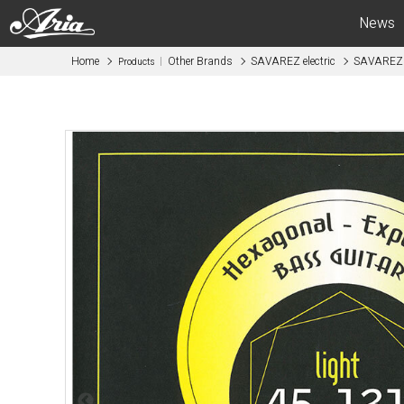
News
Home
Other Brands
SAVAREZ electric
SAVAREZ e
Products
Electric Guitars
Bas
APII -ARIA CUSTOM SHOP-
APII -AR
PE
SB
RS
IGB
MA
RSB
714
STB
615
AE -Aria E
AE -Aria Evergreen-
RETRO CL
RETRO CLASSICS
FEB -Acous
FA / TA
ABM -Mini
Blitz
SWB -Elect
Legend
Legend