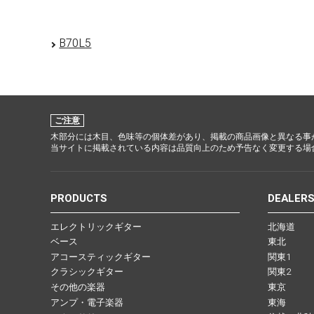
B70L5
ご注意
木部分には木目、色味等の個体差があり、掲載の商品画像と異なる事
当サイトに掲載されている内容は品質向上のため予告なく変更する場
PRODUCTS
DEALER
エレクトリックギター
北海道
ベース
東北
アコースティックギター
関東1
クラシックギター
関東2
その他の楽器
東京
アンプ・電子楽器
東海