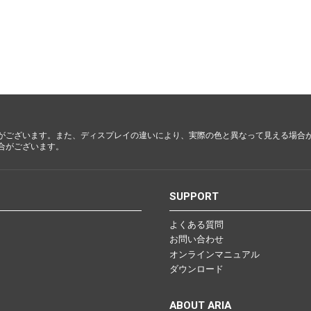
都・大
阪・兵
庫・奈
良・和歌
山
鳥取・島
根・岡
山・広
がございます。また、ディスプレイの違いにより、実際の色と異なって見える場合
合がございます。
島・山口
S
SUPPORT
徳島・香
川・愛
よくある質問
媛・高知
お問い合わせ
オンラインマニュアル
ダウンロード
福岡・佐
ABOUT ARIA
賀・長