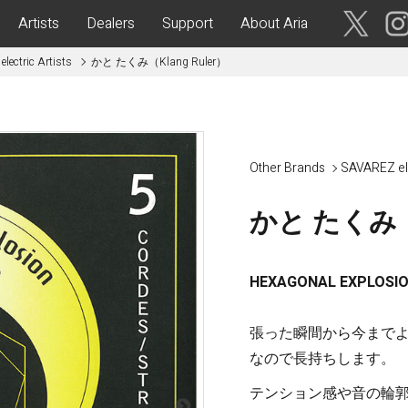
Artists
Dealers
Support
About Aria
lectric Artists
かと たくみ（Klang Ruler）
ses
Acoustic Guitars
IA CUSTOM SHOP-
Aria Dreadnought
青森・岩
手・宮
Aria 100
Other Brands
SAVAREZ el
城・秋
Elecord
田・山
形・福島
かと たくみ（K
Maccaferri-Style
ASA -Parlor Style-
vergreen-
ARG -Resonator Guitar-
茨城・栃
HEXAGONAL EXPLOSION
ASSICS
Legend
木・群
馬・埼玉
tic-
Fiesta
張った瞬間から今まで
 Acoustic-
なので長持ちします。
ric Upright Bass-
千葉・神
テンション感や音の輪
奈川・山