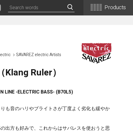
Products
Classical Guitars
Concert
Concert (Flamenco)
ectric
SAVAREZ electric Artists
PEPE (Mini)
lang Ruler）
Basic
Basic (Electric Cutaway)
Basic (Flamenco)
 LINE -ELECTRIC BASS- (B70L5)
Basic (Alt)
Basic (Mini)
よりも音のハリやブライトさが丁度よく劣化も緩やか
19th Century-Style
ASA -Parlor Style-
郭の出方も好みで、これからはサバレスを使おうと思