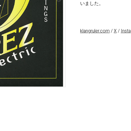
梨
いました。
ctronics
Accessories
23区・市
部
klangruler.com
/
X
/
Inst
om Humbucker
Hard Case
Light Foam Case
岐阜・静
Bag / Rain Cover
岡・愛
e for Tuner
Strap
知・三重
Strings
es
Pick / Pick Case
ne
Guitar Polish / Care Spray / 
長野・新
r
Stand / Hanger
潟・富
山・石
Music Stand / Mic Stand
川・福井
Keyboard Stand / Bench
Tuning Machines
Other Accessories
滋賀・京