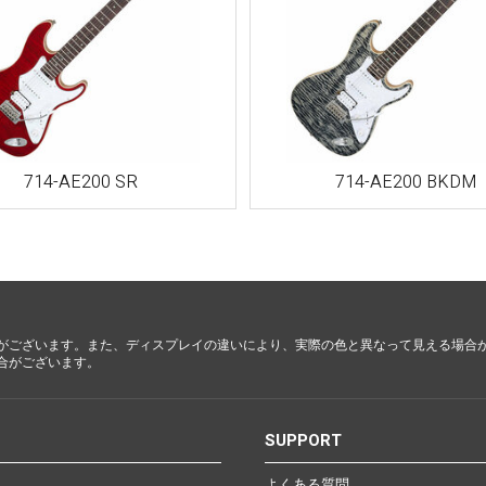
梨
ctronics
Accessories
23区・市
部
om Humbucker
Hard Case
Light Foam Case
714-AE200 SR
714-AE200 BKDM
岐阜・静
Bag / Rain Cover
岡・愛
e for Tuner
Strap
知・三重
Strings
es
Pick / Pick Case
ne
Guitar Polish / Care Spray / 
長野・新
がございます。また、ディスプレイの違いにより、実際の色と異なって見える場合
r
Stand / Hanger
潟・富
合がございます。
山・石
Music Stand / Mic Stand
川・福井
Keyboard Stand / Bench
S
SUPPORT
Tuning Machines
Other Accessories
滋賀・京
よくある質問