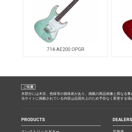
Other Musical Instruments
Ele
Banjo
TJO Cust
Mandolin
Amplifiers
714-AE200 OPGR
Banjo Ukulele
Tuner
Laule`a Ukulele
Microphon
Ukulele
Cable
Cord Harp
Headphon
Harmonica
Micropho
ご注意
木部分には木目、色味等の個体差があり、掲載の商品画像と異なる事
AC Adapte
当サイトに掲載されている内容は品質向上のため予告なく変更する場
PRODUCTS
DEALER
エレクトリックギター
北海道