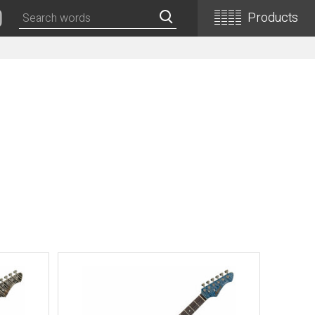
Products
Classical Guitars
Concert
Concert (Flamenco)
PEPE (Mini)
Basic
Basic (Electric Cutaway)
Basic (Flamenco)
Basic (Alt)
Basic (Mini)
19th Century-Style
ASA -Parlor Style-