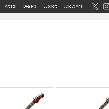
Artists
Dealers
Support
About Aria
ses
Acoustic Guitars
IA CUSTOM SHOP-
Aria Dreadnought
青森・岩
手・宮
Aria 100
城・秋
Elecord
田・山
形・福島
Maccaferri-Style
ASA -Parlor Style-
vergreen-
ARG -Resonator Guitar-
茨城・栃
ASSICS
Legend
木・群
馬・埼玉
tic-
Fiesta
 Acoustic-
ric Upright Bass-
千葉・神
奈川・山