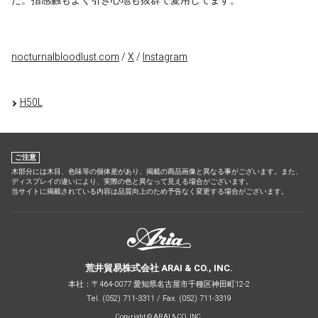
た。指感触もよく引き心地も抜群で愛用してます。
nocturnalbloodlust.com
/
X
/
Instagram
H50L
ご注意
木部分には木目、色味等の個体差があり、掲載の商品画像と異なる事がございます。また、
ディスプレイの違いにより、実際の色と異なって見える場合がございます。
当サイトに掲載されている内容は品質向上のため予告なく変更する場合がございます。
荒井貿易株式会社 ARAI & CO., INC.
本社：〒464-0077 愛知県名古屋市千種区神田町12-2
Tel. (052) 711-3311 / Fax. (052) 711-3319
Copyright © ARAI & CO., INC.