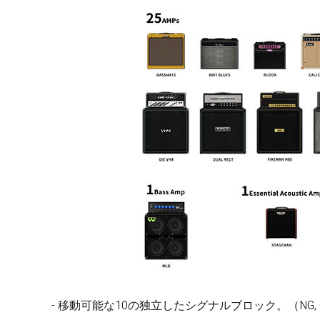
- 移動可能な10の独立したシグナルブロック。（NG, CMP, EFX,