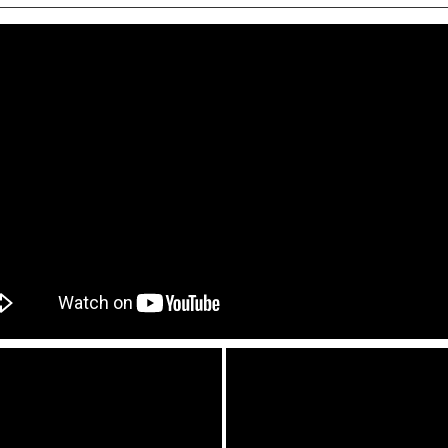
都・大
阪・兵
庫・奈
良・和歌
山
鳥取・島
根・岡
山・広
島・山口
徳島・香
川・愛
媛・高知
福岡・佐
賀・長