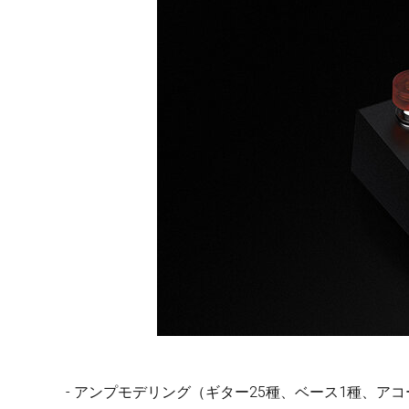
- アンプモデリング（ギター25種、ベース1種、ア