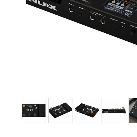
Other Musical Instruments
Ele
Banjo
TJO Cust
Mandolin
Amplifiers
Banjo Ukulele
Tuner
Laule`a Ukulele
Microphon
Ukulele
Cable
Cord Harp
Headphon
Harmonica
Micropho
AC Adapte