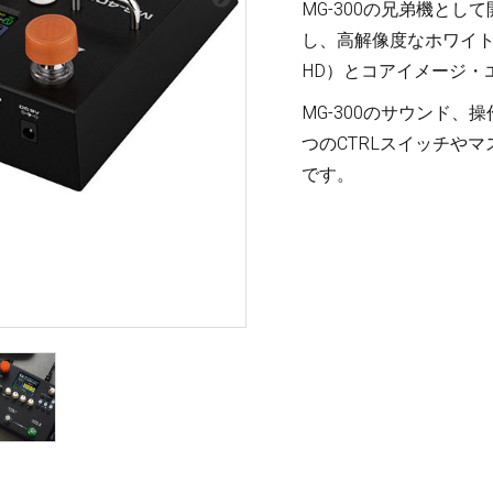
梨
MG-300の兄弟機として
し、高解像度なホワイト
ctronics
Accessories
HD）とコアイメージ・
23区・市
部
MG-300のサウンド
om Humbucker
Hard Case
つのCTRLスイッチや
Light Foam Case
です。
岐阜・静
Bag / Rain Cover
岡・愛
e for Tuner
Strap
知・三重
Strings
es
Pick / Pick Case
ne
Guitar Polish / Care Spray / 
長野・新
r
Stand / Hanger
潟・富
山・石
Music Stand / Mic Stand
川・福井
Keyboard Stand / Bench
Tuning Machines
Other Accessories
滋賀・京