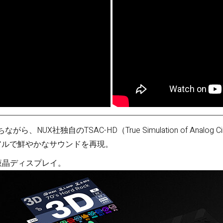
崎・熊
本・大
分・宮
崎・鹿児
島・沖縄
X社独自のTSAC-HD（True Simulation of Analog C
リアルで鮮やかなサウンドを再現。
ー液晶ディスプレイ。