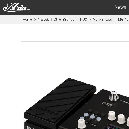
News
Home
Other Brands
NUX
Multi-Effects
MG-40
Products
Electric Guitars
Bas
APII -ARIA CUSTOM SHOP-
APII -AR
PE
SB
RS
IGB
MA
RSB
714
STB
615
AE -Aria E
AE -Aria Evergreen-
RETRO CL
RETRO CLASSICS
FEB -Acous
FA / TA
ABM -Mini
Blitz
SWB -Elect
Legend
Legend