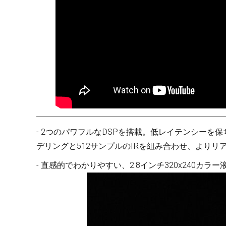
- 2つのパワフルなDSPを搭載。低レイテンシーを保ちながら、NU
デリングと512サンプルのIRを組み合わせ、より
- 直感的でわかりやすい、2.8インチ320x240カラ