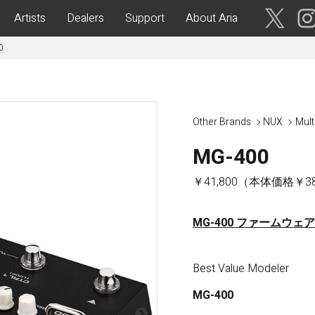
Artists
Dealers
Support
About Aria
0
ses
Acoustic Guitars
IA CUSTOM SHOP-
Aria Dreadnought
青森・岩
Other Brands
NUX
Mult
手・宮
Aria 100
城・秋
Elecord
MG-400
田・山
形・福島
Maccaferri-Style
￥41,800（本体価格￥38
ASA -Parlor Style-
vergreen-
ARG -Resonator Guitar-
茨城・栃
MG-400 ファームウェアアッ
ASSICS
Legend
木・群
馬・埼玉
tic-
Fiesta
 Acoustic-
Best Value Modeler
ric Upright Bass-
千葉・神
MG-400
奈川・山