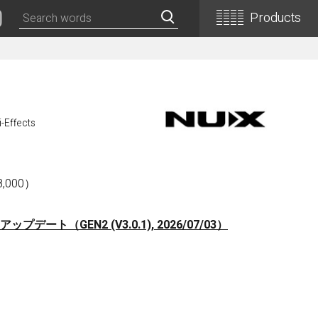
Products
Classical Guitars
Concert
i-Effects
Concert (Flamenco)
PEPE (Mini)
Basic
,000）
Basic (Electric Cutaway)
Basic (Flamenco)
プデート（GEN2 (V3.0.1), 2026/07/03）
Basic (Alt)
Basic (Mini)
19th Century-Style
ASA -Parlor Style-