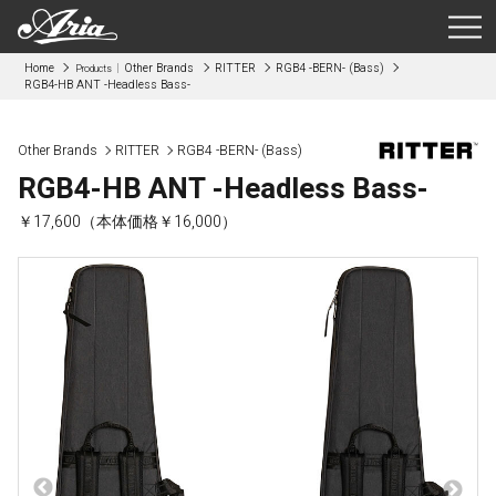
Home
Other Brands
RITTER
RGB4 -BERN- (Bass)
Products
RGB4-HB ANT -Headless Bass-
Other Brands
RITTER
RGB4 -BERN- (Bass)
RGB4-HB ANT -Headless Bass-
￥17,600（本体価格￥16,000）