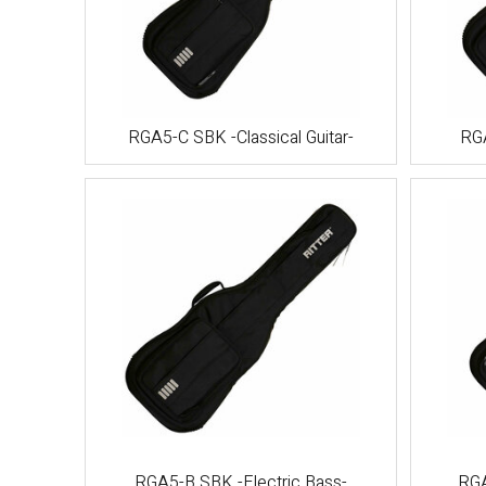
RGA5-C SBK -Classical Guitar-
RG
RGA5-B SBK -Electric Bass-
RGA