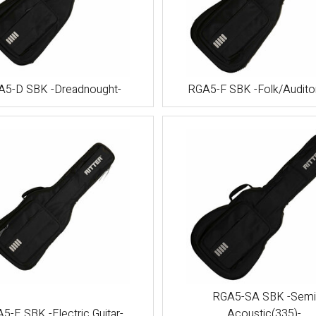
A5-D SBK -Dreadnought-
RGA5-F SBK -Folk/Audito
RGA5-SA SBK -Semi
5-E SBK -Electric Guitar-
Acoustic(335)-