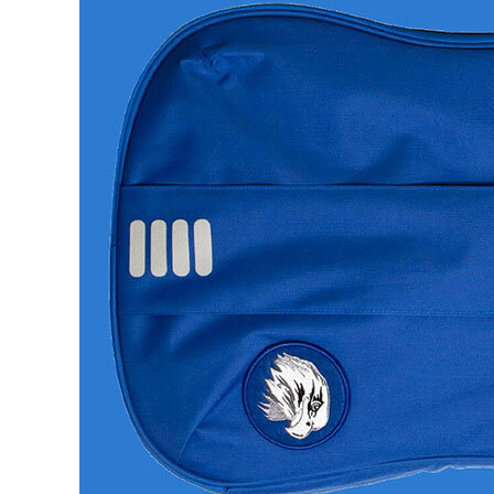
Other Musical Instruments
Ele
Banjo
TJO Cust
Mandolin
Amplifiers
Banjo Ukulele
Tuner
Laule`a Ukulele
Microphon
Ukulele
Cable
Cord Harp
Headphon
Harmonica
Micropho
AC Adapte