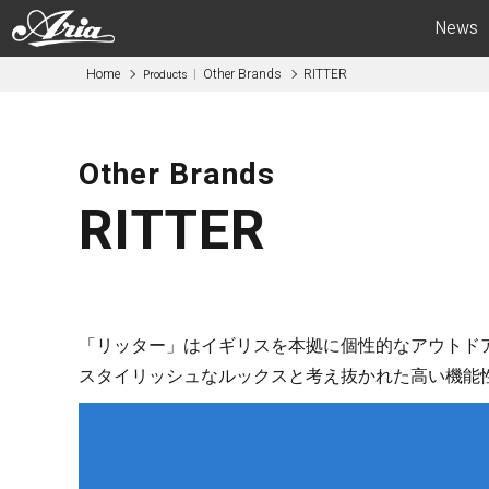
News
Home
Other Brands
RITTER
Products
Electric Guitars
Bas
APII -ARIA CUSTOM SHOP-
APII -AR
Other Brands
PE
SB
RITTER
RS
IGB
MA
RSB
714
STB
615
AE -Aria E
「リッター」はイギリスを本拠に個性的なアウトド
AE -Aria Evergreen-
RETRO CL
スタイリッシュなルックスと考え抜かれた高い機能
RETRO CLASSICS
FEB -Acous
FA / TA
ABM -Mini
Blitz
SWB -Elect
Legend
Legend