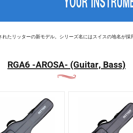
都・大
阪・兵
庫・奈
良・和歌
山
されたリッターの新モデル。シリーズ名にはスイスの地名が採
鳥取・島
根・岡
山・広
RGA6 -AROSA- (Guitar, Bass)
島・山口
徳島・香
川・愛
媛・高知
福岡・佐
賀・長