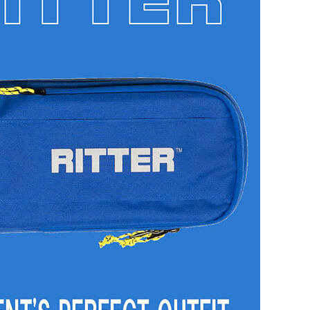
Other Brands
View the full list
Discontinued Items
View the full list
Cloth