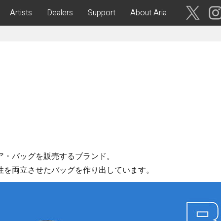
Artists
Dealers
Support
About Aria
ses
Acoustic Guitars
IA CUSTOM SHOP-
Aria Dreadnought
青森・岩
手・宮
Aria 100
城・秋
Elecord
田・山
形・福島
Maccaferri-Style
ASA -Parlor Style-
vergreen-
ARG -Resonator Guitar-
茨城・栃
ア・バッグを販売するブランド。
ASSICS
Legend
木・群
性を両立させたバッグを作り出しています。
馬・埼玉
tic-
Fiesta
 Acoustic-
ric Upright Bass-
千葉・神
奈川・山