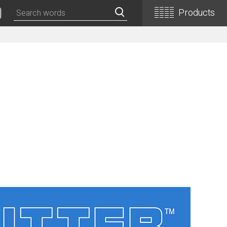
Products
Classical Guitars
Concert
Concert (Flamenco)
PEPE (Mini)
Basic
Basic (Electric Cutaway)
Basic (Flamenco)
Basic (Alt)
Basic (Mini)
19th Century-Style
ASA -Parlor Style-