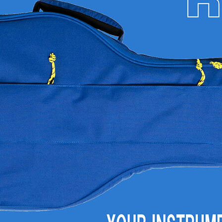
梨
ctronics
Accessories
23区・市
部
om Humbucker
Hard Case
Light Foam Case
岐阜・静
Bag / Rain Cover
岡・愛
e for Tuner
Strap
知・三重
Strings
es
Pick / Pick Case
ne
Guitar Polish / Care Spray / 
長野・新
r
Stand / Hanger
潟・富
山・石
Music Stand / Mic Stand
川・福井
Keyboard Stand / Bench
Tuning Machines
Other Accessories
滋賀・京