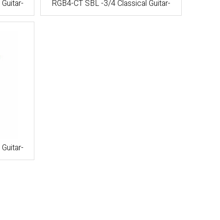
Guitar-
RGB4-CT SBL -3/4 Classical Guitar-
Guitar-