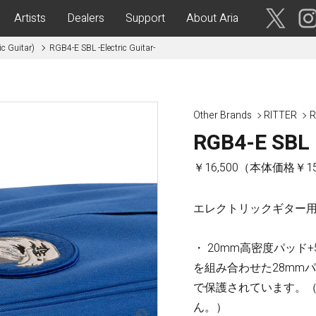
Artists
Dealers
Support
About Aria
c Guitar)
RGB4-E SBL -Electric Guitar-
ses
Acoustic Guitars
IA CUSTOM SHOP-
Aria Dreadnought
青森・岩
Other Brands
RITTER
R
手・宮
Aria 100
RGB4-E SBL -
城・秋
Elecord
田・山
形・福島
Maccaferri-Style
￥16,500（本体価格￥15
ASA -Parlor Style-
vergreen-
ARG -Resonator Guitar-
エレクトリックギター
茨城・栃
ASSICS
Legend
木・群
馬・埼玉
tic-
Fiesta
・ 20mm高密度パッド
 Acoustic-
を組み合わせた28mm
で保護されています。
ric Upright Bass-
千葉・神
ん。）
奈川・山