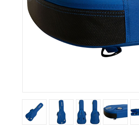
Other Musical Instruments
Ele
Banjo
TJO Cust
Mandolin
Amplifiers
Banjo Ukulele
Tuner
Laule`a Ukulele
Microphon
Ukulele
Cable
Cord Harp
Headphon
Harmonica
Micropho
AC Adapte