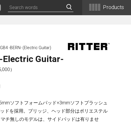
Products
Classical Guitars
Concert
GB4 -BERN- (Electric Guitar)
Concert (Flamenco)
Electric Guitar-
PEPE (Mini)
Basic
,000）
Basic (Electric Cutaway)
Basic (Flamenco)
用
Basic (Alt)
Basic (Mini)
+5mmソフトフォームパッド+3mmソフトプラッシュ
19th Century-Style
パッドを採用。ブリッジ、ヘッド部分はポリエステル
（マチ無しのモデルは、サイドパッドは有りませ
ASA -Parlor Style-