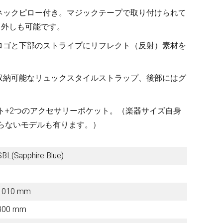
ネックピロー付き。マジックテープで取り付けられて
り外しも可能です。
Other Brands
ロゴと下部のストライプにリフレクト（反射）素材を
View the full list
収納可能なリュックスタイルストラップ、後部にはグ
Discontinued Items
ット+2つのアクセサリーポケット。（楽器サイズ自身
入らないモデルも有ります。）
View the full list
Cloth
SBL(Sapphire Blue)
1010 mm
300 mm