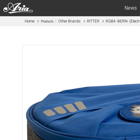
News
Home
Other Brands
RITTER
RGB4 -BERN- (Electri
Products
Electric Guitars
Bas
APII -ARIA CUSTOM SHOP-
APII -AR
PE
SB
RS
IGB
MA
RSB
714
STB
615
AE -Aria E
AE -Aria Evergreen-
RETRO CL
RETRO CLASSICS
FEB -Acous
FA / TA
ABM -Mini
Blitz
SWB -Elect
Legend
Legend