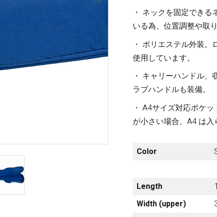
梨
・ ネックを固定できる
いる為、位置調整や取
ctronics
Accessories
23区・市
・ ポリエステル外装。
部
使用しています。
om Humbucker
Hard Case
Light Foam Case
・ キャリーハンドル、
岐阜・静
Bag / Rain Cover
ラブハンドルも装備。
岡・愛
e for Tuner
Strap
知・三重
・ A4サイズ対応ポケ
Strings
が小さい場合、A4 は
es
Pick / Pick Case
ne
Guitar Polish / Care Spray / 
長野・新
Color
r
Stand / Hanger
潟・富
山・石
Music Stand / Mic Stand
川・福井
Keyboard Stand / Bench
Length
Tuning Machines
Width (upper)
Other Accessories
滋賀・京