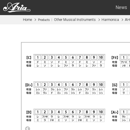
News
Home
Other Musical Instruments
Harmonica
AH
Products
Electric Guitars
Bas
APII -ARIA CUSTOM SHOP-
APII -AR
PE
SB
RS
IGB
MA
RSB
714
STB
615
AE -Aria E
AE -Aria Evergreen-
RETRO CL
RETRO CLASSICS
FEB -Acous
FA / TA
ABM -Mini
Blitz
SWB -Elect
Legend
Legend