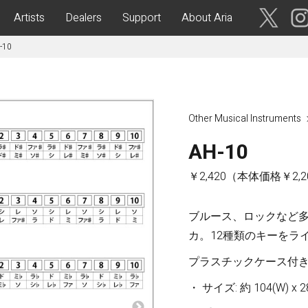
Artists
Dealers
Support
About Aria
-10
ses
Acoustic Guitars
IA CUSTOM SHOP-
Aria Dreadnought
青森・岩
Other Musical Instruments
手・宮
Aria 100
城・秋
Elecord
AH-10
田・山
形・福島
Maccaferri-Style
￥2,420（本体価格￥2,2
ASA -Parlor Style-
vergreen-
ARG -Resonator Guitar-
茨城・栃
ブルース、ロックなど
ASSICS
Legend
木・群
カ。12種類のキーをラ
馬・埼玉
tic-
Fiesta
 Acoustic-
プラスチックケース付
ric Upright Bass-
千葉・神
・ サイズ: 約 104(W) x 28
奈川・山