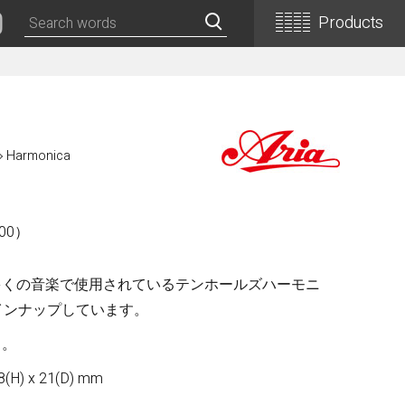
Products
Classical Guitars
Concert
Harmonica
Concert (Flamenco)
PEPE (Mini)
Basic
00）
Basic (Electric Cutaway)
Basic (Flamenco)
多くの音楽で使用されているテンホールズハーモニ
Basic (Alt)
インナップしています。
Basic (Mini)
19th Century-Style
き。
ASA -Parlor Style-
(H) x 21(D) mm