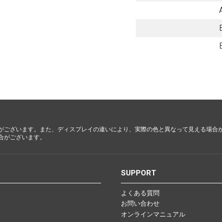
都・大
阪・兵
庫・奈
良・和歌
山
鳥取・島
根・岡
山・広
島・山口
がございます。また、ディスプレイの違いにより、実際の色と異なって見える場合
合がございます。
徳島・香
川・愛
媛・高知
S
SUPPORT
よくある質問
お問い合わせ
福岡・佐
オンラインマニュアル
賀・長