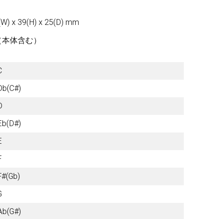
x 39(H) x 25(D) mm
Other Brands
g （本体含む）
View the full list
C
Db(C#)
Discontinued Items
D
View the full list
Eb(D#)
E
Cloth
F
F#(Gb)
G
Ab(G#)