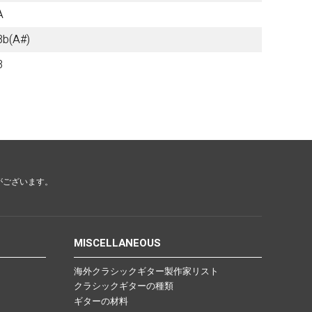
A
Bb(A#)
B
がございます。
MISCELLANEOUS
海外クラシックギター製作家リスト
クラシックギターの種類
ギターの材料