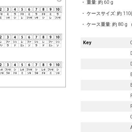
梨
・ 重量: 約 60 g
・ ケースサイズ: 約 110(W) 
ctronics
Accessories
23区・市
・ ケース重量: 約 80 
部
om Humbucker
Hard Case
Key
Light Foam Case
岐阜・静
Bag / Rain Cover
岡・愛
e for Tuner
Strap
知・三重
Strings
es
Pick / Pick Case
ne
Guitar Polish / Care Spray / 
長野・新
r
Stand / Hanger
潟・富
山・石
Music Stand / Mic Stand
川・福井
Keyboard Stand / Bench
Tuning Machines
Other Accessories
滋賀・京