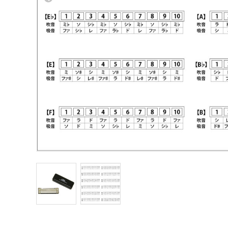
Other Musical Instruments
Ele
Banjo
TJO Cust
Mandolin
Amplifiers
Banjo Ukulele
Tuner
Laule`a Ukulele
Microphon
Ukulele
Cable
Cord Harp
Headphon
Harmonica
Micropho
AC Adapte