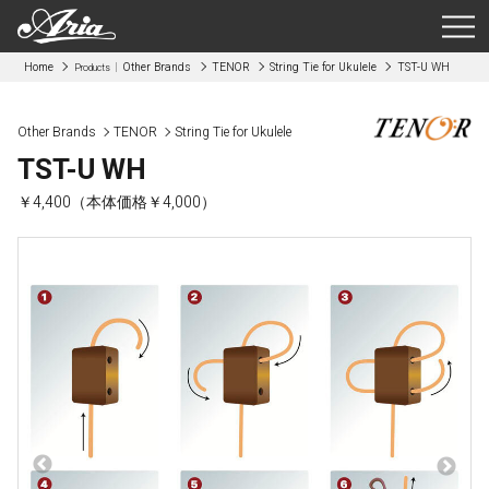
Home
Other Brands
TENOR
String Tie for Ukulele
TST-U WH
Products
Other Brands
TENOR
String Tie for Ukulele
TST-U WH
￥4,400（本体価格￥4,000）