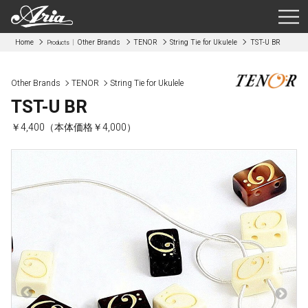
Home
Other Brands
TENOR
String Tie for Ukulele
TST-U BR
Products
Other Brands
TENOR
String Tie for Ukulele
TST-U BR
￥4,400（本体価格￥4,000）