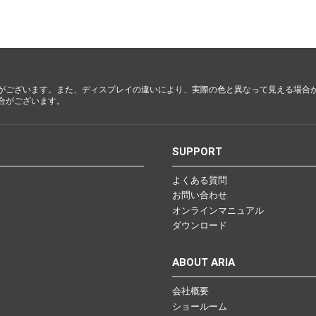
都・大
阪・兵
庫・奈
良・和歌
山
がございます。また、ディスプレイの違いにより、実際の色と異なって見える場合
合がございます。
鳥取・島
根・岡
山・広
S
SUPPORT
島・山口
よくある質問
お問い合わせ
徳島・香
オンラインマニュアル
川・愛
ダウンロード
媛・高知
ABOUT ARIA
会社概要
福岡・佐
ショールーム
賀・長