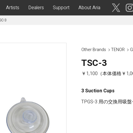
Artists
Dealers
Support
About Aria
SC-3
ses
Acoustic Guitars
IA CUSTOM SHOP-
Aria Dreadnought
青森・岩
Other Brands
TENOR
G
手・宮
Aria 100
城・秋
TSC-3
Elecord
田・山
形・福島
Maccaferri-Style
￥1,100（本体価格￥1,0
ASA -Parlor Style-
vergreen-
ARG -Resonator Guitar-
3 Suction Cups
茨城・栃
ASSICS
Legend
木・群
TPGS-3 用の交換用吸盤セ
馬・埼玉
tic-
Fiesta
 Acoustic-
ric Upright Bass-
千葉・神
奈川・山