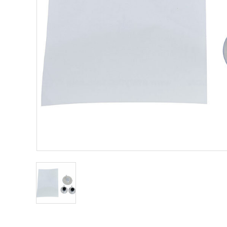
Other Musical Instruments
Ele
Banjo
TJO Cust
Mandolin
Amplifiers
Banjo Ukulele
Tuner
Laule`a Ukulele
Microphon
Ukulele
Cable
Cord Harp
Headphon
Harmonica
Micropho
AC Adapte