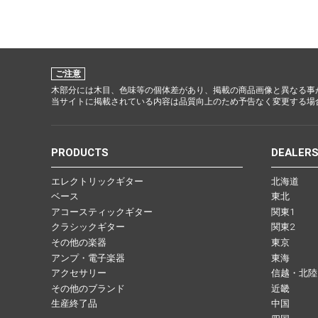
ご注意
木部分には木目、色味等の個体差があり、掲載の商品画像と異なる事
当サイトに掲載されている内容は品質向上のため予告なく変更する場
PRODUCTS
DEALER
エレクトリックギター
北海道
ベース
東北
アコースティックギター
関東1
クラシックギター
関東2
その他の楽器
東京
アンプ・電子楽器
東海
アクセサリー
信越・北陸
その他のブランド
近畿
生産終了品
中国