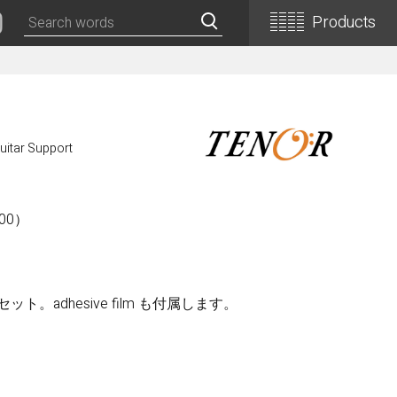
Products
Classical Guitars
Concert
uitar Support
Concert (Flamenco)
PEPE (Mini)
Basic
00）
Basic (Electric Cutaway)
Basic (Flamenco)
Basic (Alt)
ット。adhesive film も付属します。
Basic (Mini)
19th Century-Style
ASA -Parlor Style-