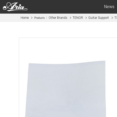
News
Home
Other Brands
TENOR
Guitar Support
T
Products
Electric Guitars
Bas
APII -ARIA CUSTOM SHOP-
APII -AR
PE
SB
RS
IGB
MA
RSB
714
STB
615
AE -Aria E
AE -Aria Evergreen-
RETRO CL
RETRO CLASSICS
FEB -Acous
FA / TA
ABM -Mini
Blitz
SWB -Elect
Legend
Legend