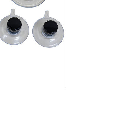
梨
ctronics
Accessories
23区・市
部
om Humbucker
Hard Case
Light Foam Case
岐阜・静
Bag / Rain Cover
岡・愛
e for Tuner
Strap
知・三重
Strings
es
Pick / Pick Case
ne
Guitar Polish / Care Spray / 
長野・新
r
Stand / Hanger
潟・富
山・石
Music Stand / Mic Stand
川・福井
Keyboard Stand / Bench
Tuning Machines
Other Accessories
滋賀・京