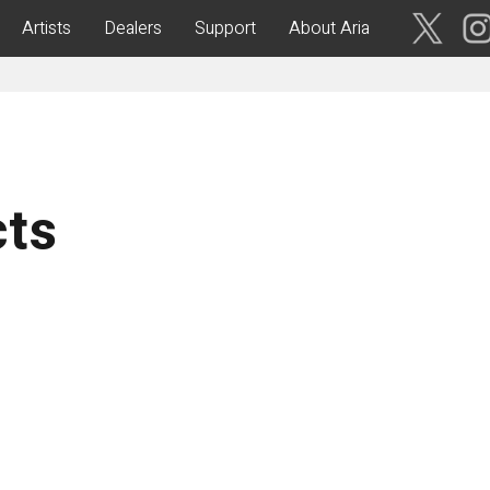
Artists
Dealers
Support
About Aria
ses
Acoustic Guitars
IA CUSTOM SHOP-
Aria Dreadnought
青森・岩
手・宮
Aria 100
cts
城・秋
Elecord
田・山
形・福島
Maccaferri-Style
ASA -Parlor Style-
vergreen-
ARG -Resonator Guitar-
茨城・栃
ASSICS
Legend
木・群
馬・埼玉
tic-
Fiesta
 Acoustic-
ric Upright Bass-
千葉・神
奈川・山