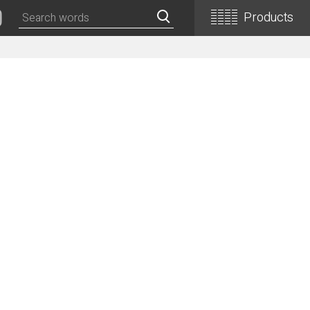
Products
Classical Guitars
Concert
Concert (Flamenco)
PEPE (Mini)
Basic
Basic (Electric Cutaway)
Basic (Flamenco)
Basic (Alt)
Basic (Mini)
19th Century-Style
ASA -Parlor Style-