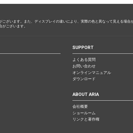
梨
ctronics
Accessories
がございます。また、ディスプレイの違いにより、実際の色と異なって見える場合
23区・市
合がございます。
部
om Humbucker
Hard Case
Light Foam Case
S
SUPPORT
岐阜・静
Bag / Rain Cover
岡・愛
よくある質問
e for Tuner
Strap
知・三重
お問い合わせ
Strings
オンラインマニュアル
es
Pick / Pick Case
ダウンロード
ne
Guitar Polish / Care Spray / 
長野・新
ABOUT ARIA
r
Stand / Hanger
潟・富
山・石
Music Stand / Mic Stand
会社概要
川・福井
Keyboard Stand / Bench
ショールーム
リンクと著作権
Tuning Machines
Other Accessories
滋賀・京