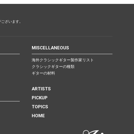
Other Brands
がございます。
View the full list
MISCELLANEOUS
Discontinued Items
海外クラシックギター製作家リスト
クラシックギターの種類
ギターの材料
View the full list
Cloth
ARTISTS
PICKUP
TOPICS
HOME