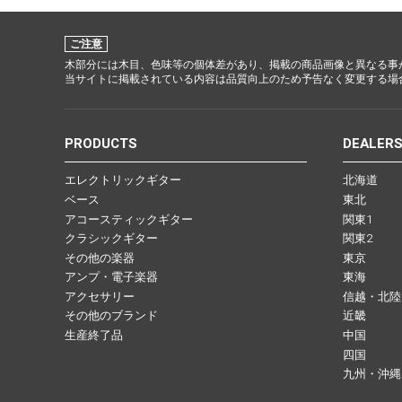
ご注意
Other Musical Instruments
Ele
木部分には木目、色味等の個体差があり、掲載の商品画像と異なる事
当サイトに掲載されている内容は品質向上のため予告なく変更する場
Banjo
TJO Cust
Mandolin
Amplifiers
PRODUCTS
DEALER
Banjo Ukulele
Tuner
エレクトリックギター
北海道
Laule`a Ukulele
Microphon
ベース
東北
Ukulele
Cable
アコースティックギター
関東1
Cord Harp
Headphon
クラシックギター
関東2
その他の楽器
東京
Harmonica
Micropho
アンプ・電子楽器
東海
AC Adapte
アクセサリー
信越・北陸
その他のブランド
近畿
生産終了品
中国
四国
九州・沖縄