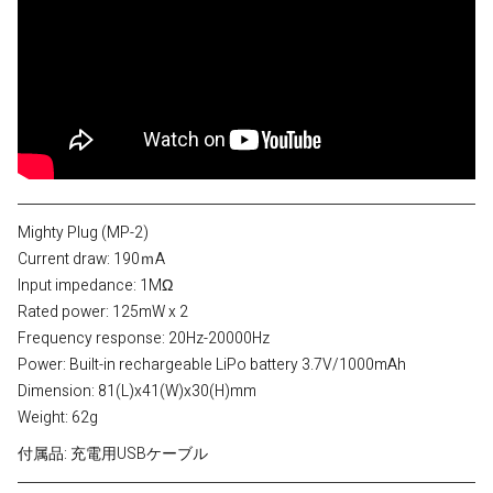
Mighty Plug (MP-2)
Current draw: 190ｍA
Input impedance: 1MΩ
Rated power: 125mW x 2
Frequency response: 20Hz-20000Hz
Power: Built-in rechargeable LiPo battery 3.7V/1000mAh
Dimension: 81(L)x41(W)x30(H)mm
Weight: 62g
付属品: 充電用USBケーブル