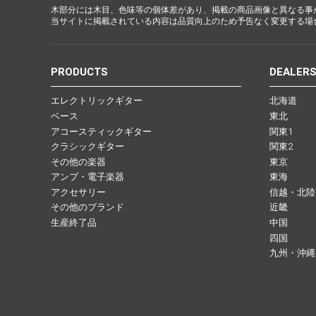
木部分には木目、色味等の個体差があり、掲載の商品画像と異なる事
当サイトに掲載されている内容は品質向上のため予告なく変更する場
PRODUCTS
DEALER
エレクトリックギター
北海道
ベース
東北
アコースティックギター
関東1
クラシックギター
関東2
その他の楽器
東京
アンプ・電子楽器
東海
アクセサリー
信越・北陸
その他のブランド
近畿
生産終了品
中国
四国
九州・沖縄