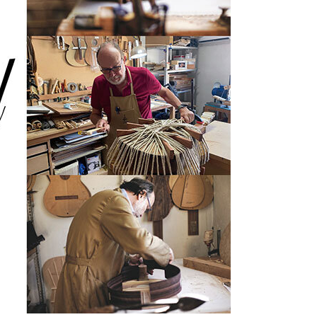
Other Brands
View the full list
Discontinued Items
View the full list
Cloth