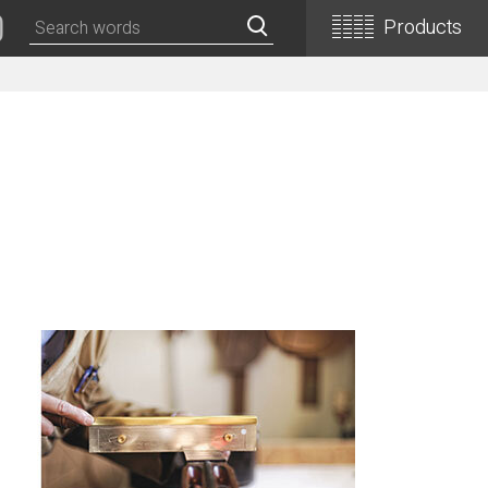
Products
Classical Guitars
Concert
Concert (Flamenco)
PEPE (Mini)
Basic
Basic (Electric Cutaway)
Basic (Flamenco)
Basic (Alt)
Basic (Mini)
19th Century-Style
ASA -Parlor Style-