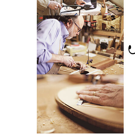
Other Musical Instruments
Ele
Banjo
TJO Cust
Mandolin
Amplifiers
Banjo Ukulele
Tuner
Laule`a Ukulele
Microphon
Ukulele
Cable
Cord Harp
Headphon
Harmonica
Micropho
AC Adapte