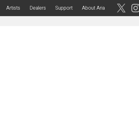
Artists
Dealers
Support
About Aria
ses
Acoustic Guitars
IA CUSTOM SHOP-
Aria Dreadnought
青森・岩
手・宮
Aria 100
城・秋
Elecord
田・山
形・福島
Maccaferri-Style
ASA -Parlor Style-
vergreen-
ARG -Resonator Guitar-
茨城・栃
ASSICS
Legend
木・群
馬・埼玉
tic-
Fiesta
 Acoustic-
ric Upright Bass-
千葉・神
奈川・山