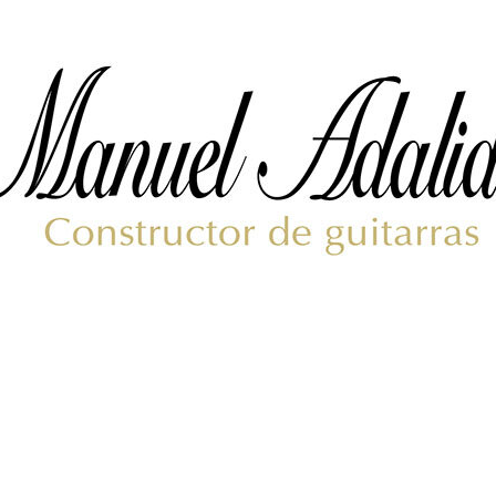
梨
ctronics
Accessories
23区・市
部
om Humbucker
Hard Case
Light Foam Case
岐阜・静
Bag / Rain Cover
岡・愛
e for Tuner
Strap
知・三重
Strings
es
Pick / Pick Case
ne
Guitar Polish / Care Spray / 
長野・新
r
Stand / Hanger
潟・富
山・石
Music Stand / Mic Stand
川・福井
Keyboard Stand / Bench
Tuning Machines
Other Accessories
滋賀・京