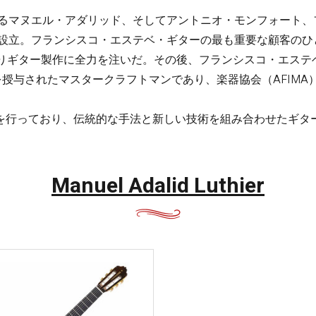
都・大
あるマヌエル・アダリッド、そしてアントニオ・モンフォート
阪・兵
庫・奈
を設立。フランシスコ・エステベ・ギターの最も重要な顧客のひ
良・和歌
入りギター製作に全力を注いだ。その後、フランシスコ・エステ
山
を授与されたマスタークラフトマンであり、楽器協会（AFIMA
。
鳥取・島
を行っており、伝統的な手法と新しい技術を組み合わせたギタ
根・岡
山・広
島・山口
Manuel Adalid Luthier
徳島・香
川・愛
媛・高知
福岡・佐
賀・長