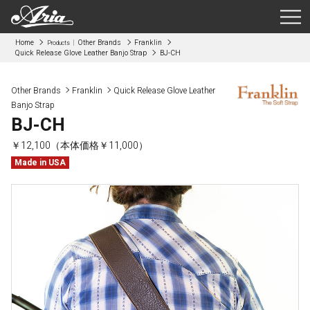
Home
Other Brands
Franklin
Products
Quick Release Glove Leather Banjo Strap
BJ-CH
Other Brands
Franklin
Quick Release Glove Leather
Banjo Strap
BJ-CH
￥12,100（本体価格￥11,000）
Made in USA