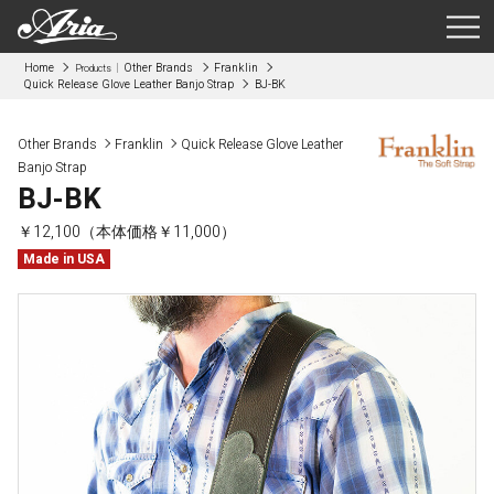
Home
Other Brands
Franklin
Products
Quick Release Glove Leather Banjo Strap
BJ-BK
Other Brands
Franklin
Quick Release Glove Leather
Banjo Strap
BJ-BK
￥12,100（本体価格￥11,000）
Made in USA