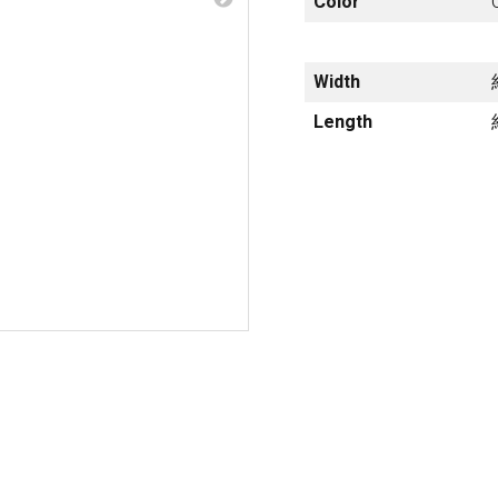
Color
梨
ctronics
Accessories
Width
23区・市
部
Length
om Humbucker
Hard Case
Light Foam Case
岐阜・静
Bag / Rain Cover
岡・愛
e for Tuner
Strap
知・三重
Strings
es
Pick / Pick Case
ne
Guitar Polish / Care Spray / 
長野・新
r
Stand / Hanger
潟・富
山・石
Music Stand / Mic Stand
川・福井
Keyboard Stand / Bench
Tuning Machines
Other Accessories
滋賀・京