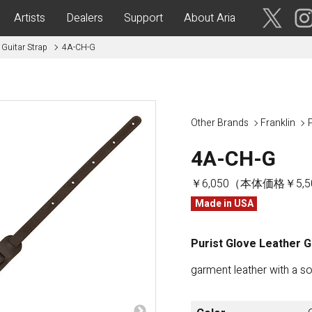
Artists
Dealers
Support
About Aria
 Guitar Strap
4A-CH-G
ses
Acoustic Guitars
IA CUSTOM SHOP-
Aria Dreadnought
青森・岩
手・宮
Other Brands
Franklin
P
Aria 100
城・秋
Elecord
田・山
4A-CH-G
形・福島
Maccaferri-Style
￥6,050（本体価格￥5,5
ASA -Parlor Style-
vergreen-
ARG -Resonator Guitar-
Made in USA
茨城・栃
ASSICS
Legend
木・群
馬・埼玉
Purist Glove Leather G
tic-
Fiesta
 Acoustic-
garment leather with a so
ric Upright Bass-
千葉・神
奈川・山