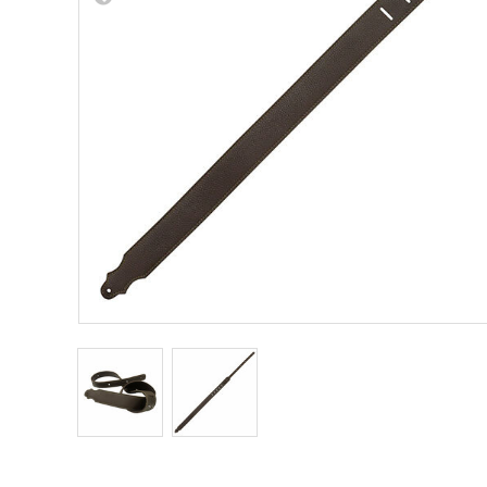
Other Musical Instruments
Ele
Banjo
TJO Cust
Mandolin
Amplifiers
Banjo Ukulele
Tuner
Laule`a Ukulele
Microphon
Ukulele
Cable
Cord Harp
Headphon
Harmonica
Micropho
AC Adapte