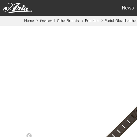
News
Home
Other Brands
Franklin
Purist Glove Leather
Products
Electric Guitars
Bas
APII -ARIA CUSTOM SHOP-
APII -AR
PE
SB
RS
IGB
MA
RSB
714
STB
615
AE -Aria E
AE -Aria Evergreen-
RETRO CL
RETRO CLASSICS
FEB -Acous
FA / TA
ABM -Mini
Blitz
SWB -Elect
Legend
Legend