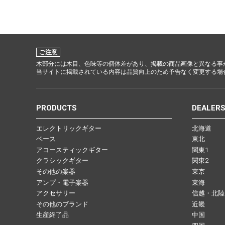
ご注意
木部分には木目、色味等の個体差があり、掲載の商品画像と異なる事
当サイトに掲載されている内容は品質向上のため予告なく変更する場
PRODUCTS
DEALER
エレクトリックギター
北海道
ベース
東北
アコースティックギター
関東1
クラシックギター
関東2
その他の楽器
東京
アンプ・電子楽器
東海
アクセサリー
信越・北陸
その他のブランド
近畿
生産終了品
中国