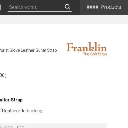
Products
Classical Guitars
Concert
urist Glove Leather Guitar Strap
Concert (Flamenco)
PEPE (Mini)
Basic
00）
Basic (Electric Cutaway)
Basic (Flamenco)
Basic (Alt)
uitar Strap
Basic (Mini)
19th Century-Style
ft leatherette backing
ASA -Parlor Style-