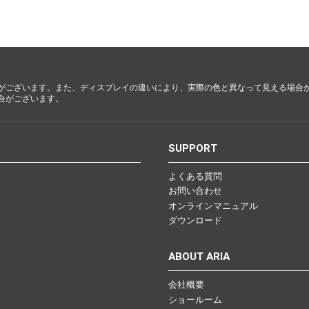
都・大
阪・兵
庫・奈
良・和歌
山
がございます。また、ディスプレイの違いにより、実際の色と異なって見える場合
合がございます。
鳥取・島
根・岡
山・広
S
SUPPORT
島・山口
よくある質問
お問い合わせ
徳島・香
オンラインマニュアル
川・愛
ダウンロード
媛・高知
ABOUT ARIA
会社概要
福岡・佐
ショールーム
賀・長