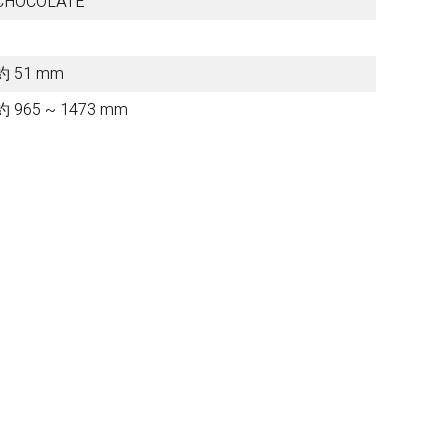
CHOCOLATE
Other Brands
約 51 mm
約 965 ~ 1473 mm
View the full list
Discontinued Items
View the full list
Cloth