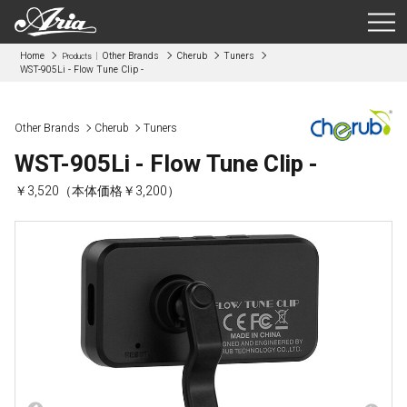
Home
Other Brands
Cherub
Tuners
Products
WST-905Li - Flow Tune Clip -
Other Brands
Cherub
Tuners
WST-905Li - Flow Tune Clip -
￥3,520（本体価格￥3,200）