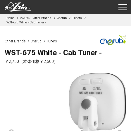
Home
Other Brands
Cherub
Tuners
Products
WST-675 White - Cab Tuner -
Other Brands
Cherub
Tuners
WST-675 White - Cab Tuner -
￥2,750（本体価格￥2,500）