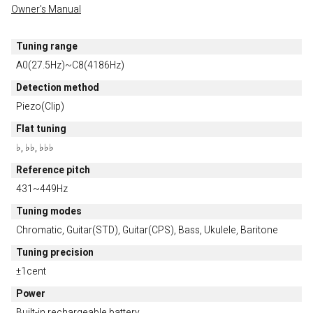
Owner's Manual
Tuning range
A0(27.5Hz)~C8(4186Hz)
Detection method
Piezo(Clip)
Flat tuning
♭, ♭♭, ♭♭♭
Reference pitch
431~449Hz
Tuning modes
Chromatic, Guitar(STD), Guitar(CPS), Bass, Ukulele, Baritone
Tuning precision
±1cent
Power
Built-in rechargeable battery