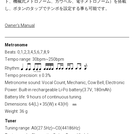
ト、機械式メトロノーム、カウベル、電子メトロノーム）を搭載
し、ボタンのタップでテンポを設定する事も可能です。
Owner's Manual
Metronome
Beats: 0,1,2,3,4,5,6,7,8,9
Tempo range: 30bpm~250bpm
Rhythm:
Tempo precision: ± 0.3%
Metronome sound: Vocal Count, Mechanic, Cow Bell, Electronic
Power: Built-in rechargeable Li-Po battery(3.7V, 180mAh)
Battery life: 9 hours of continuous tuning.
Dimensions: 64(L) × 35(W) x 43(H) ㎜
Weight: 36 g
Tuner
Tuning range: A0(27.5Hz)~C0(44186Hz)