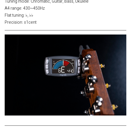
Tuning mode: Chromatic, Guitar, Bass, Ukulele
A4 range: 430~450Hz
Flat tuning: ♭, ♭♭
Precision: ±1cent