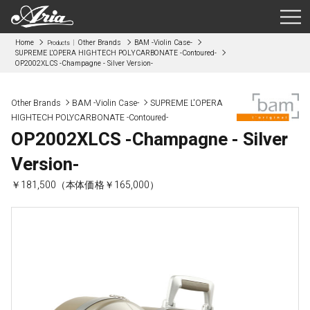
Home
Other Brands
BAM -Violin Case-
Products
SUPREME L'OPERA HIGHTECH POLYCARBONATE -Contoured-
OP2002XLCS -Champagne - Silver Version-
Other Brands
BAM -Violin Case-
SUPREME L'OPERA
HIGHTECH POLYCARBONATE -Contoured-
OP2002XLCS -Champagne - Silver
Version-
￥181,500（本体価格￥165,000）