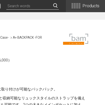
Products
Classical Guitars
Concert
 Case-
A+ BACKPACK -FOR
Concert (Flamenco)
PEPE (Mini)
Basic
,000）
Basic (Electric Cutaway)
Basic (Flamenco)
Basic (Alt)
Basic (Mini)
19th Century-Style
に取り付けが可能なバックパック。
ASA -Parlor Style-
と収納可能なリュックスタイルのストラップを備え
も可能です。2つの大きなメインポケットに加え、