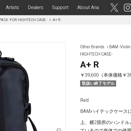
Artists
Dealers
Support
About Aria
PACK -FOR HIGHTECH CASE-
A+ R
ses
Acoustic Guitars
IA CUSTOM SHOP-
Aria Dreadnought
青森・岩
Other Brands
BAM -Violin
手・宮
Aria 100
HIGHTECH CASE-
城・秋
Elecord
A+ R
田・山
形・福島
Maccaferri-Style
￥39,600（本体価格￥36
ASA -Parlor Style-
取扱い終了モデル
vergreen-
ARG -Resonator Guitar-
茨城・栃
ASSICS
Legend
木・群
Red
馬・埼玉
tic-
Fiesta
 Acoustic-
BAMハイテックケース
ric Upright Bass-
千葉・神
上、横2箇所のハンドル
奈川・山
ているので単体での使用