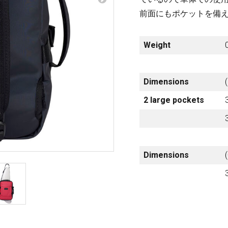
梨
前面にもポケットを備
ctronics
Accessories
23区・市
Weight
部
om Humbucker
Hard Case
Light Foam Case
Dimensions
岐阜・静
Bag / Rain Cover
岡・愛
2 large pockets
e for Tuner
Strap
知・三重
Strings
es
Pick / Pick Case
ne
Guitar Polish / Care Spray / 
Dimensions
長野・新
r
Stand / Hanger
潟・富
山・石
Music Stand / Mic Stand
川・福井
Keyboard Stand / Bench
Tuning Machines
Other Accessories
滋賀・京