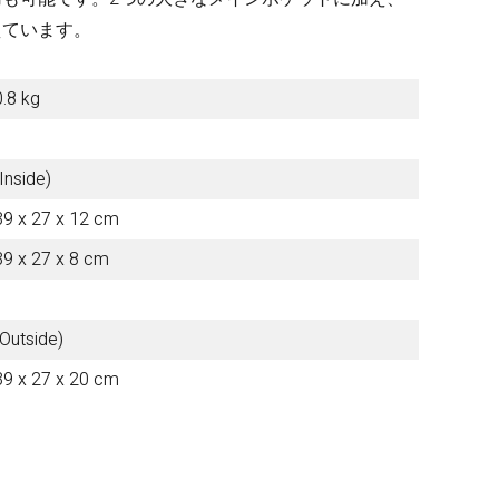
えています。
Other Brands
0.8 kg
View the full list
(Inside)
Discontinued Items
39 x 27 x 12 cm
39 x 27 x 8 cm
View the full list
Cloth
(Outside)
39 x 27 x 20 cm