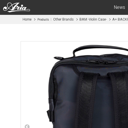
News
Home
Other Brands
BAM -Violin Case-
A+ BACK
Products
Electric Guitars
Bas
APII -ARIA CUSTOM SHOP-
APII -AR
PE
SB
RS
IGB
MA
RSB
714
STB
615
AE -Aria E
AE -Aria Evergreen-
RETRO CL
RETRO CLASSICS
FEB -Acous
FA / TA
ABM -Mini
Blitz
SWB -Elect
Legend
Legend