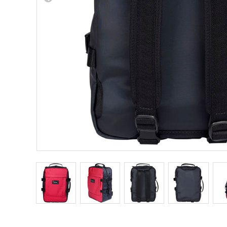
Other Musical Instruments
Ele
Banjo
TJO Cust
Mandolin
Amplifiers
Banjo Ukulele
Tuner
Laule`a Ukulele
Microphon
Ukulele
Cable
Cord Harp
Headphon
Harmonica
Micropho
AC Adapte