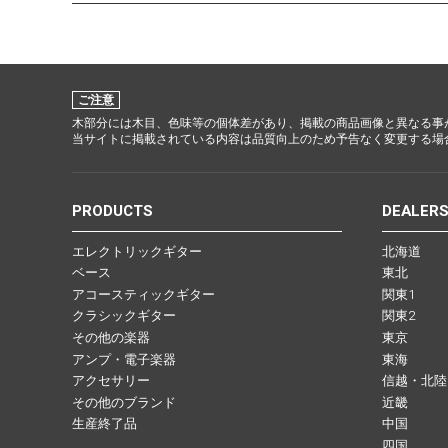
ご注意
木部分には木目、色味等の個体差があり、掲載の商品画像と異なる事
当サイトに掲載されている内容は品質向上のため予告なく変更する場
PRODUCTS
DEALER
エレクトリックギター
北海道
ベース
東北
アコースティックギター
関東1
クラシックギター
関東2
その他の楽器
東京
アンプ・電子楽器
東海
アクセサリー
信越・北陸
その他のブランド
近畿
生産終了品
中国
四国