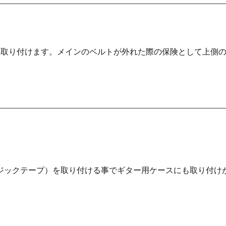
都・大
阪・兵
庫・奈
良・和歌
山
に取り付けます。メインのベルトが外れた際の保険として上側
鳥取・島
根・岡
山・広
島・山口
徳島・香
川・愛
媛・高知
ジックテープ）を取り付ける事でギター用ケースにも取り付け
福岡・佐
賀・長