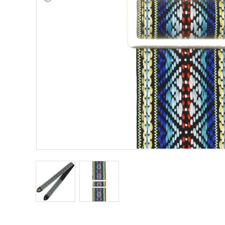
Other Musical Instruments
Ele
Banjo
TJO Cust
Mandolin
Amplifiers
Banjo Ukulele
Tuner
Laule`a Ukulele
Microphon
Ukulele
Cable
Cord Harp
Headphon
Harmonica
Micropho
AC Adapte