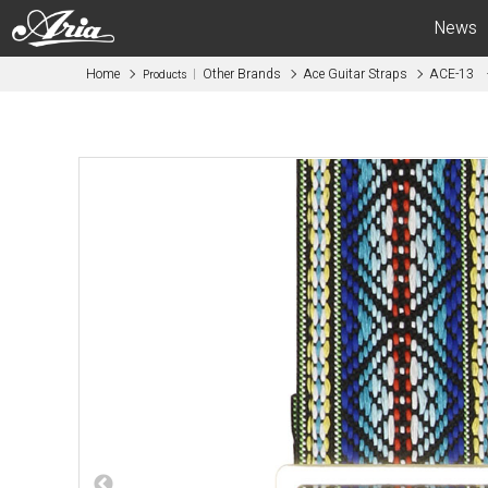
News
Home
Other Brands
Ace Guitar Straps
ACE-13 -
Products
Electric Guitars
Bas
APII -ARIA CUSTOM SHOP-
APII -AR
PE
SB
RS
IGB
MA
RSB
714
STB
615
AE -Aria E
AE -Aria Evergreen-
RETRO CL
RETRO CLASSICS
FEB -Acous
FA / TA
ABM -Mini
Blitz
SWB -Elect
Legend
Legend