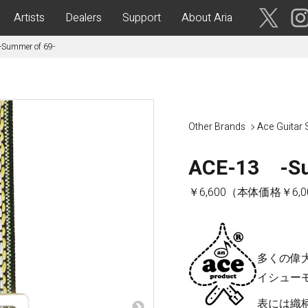
Artists
Dealers
Support
About Aria
Summer of 69-
ses
Acoustic Guitars
IA CUSTOM SHOP-
Aria Dreadnought
青森・岩
手・宮
Aria 100
Other Brands
Ace Guitar 
城・秋
Elecord
田・山
形・福島
ACE-13 -Su
Maccaferri-Style
ASA -Parlor Style-
￥6,600（本体価格￥6,0
vergreen-
ARG -Resonator Guitar-
茨城・栃
ASSICS
Legend
木・群
馬・埼玉
tic-
Fiesta
多くの偉
 Acoustic-
イシュー
ric Upright Bass-
千葉・神
奈川・山
表には織