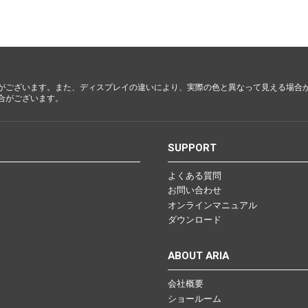
都・大
阪・兵
庫・奈
良・和歌
山
がございます。また、ディスプレイの違いにより、実際の色と異なって見える場合
合がございます。
鳥取・島
根・岡
山・広
S
SUPPORT
島・山口
よくある質問
お問い合わせ
徳島・香
オンラインマニュアル
川・愛
ダウンロード
媛・高知
ABOUT ARIA
会社概要
福岡・佐
ショールーム
賀・長