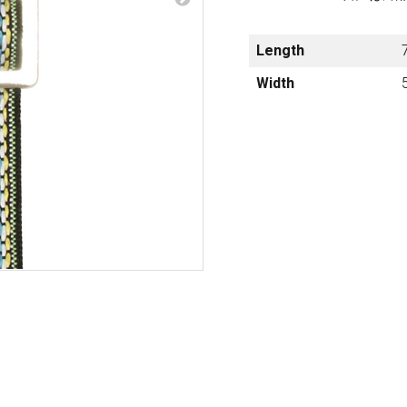
梨
Length
ctronics
Accessories
23区・市
Width
部
om Humbucker
Hard Case
Light Foam Case
岐阜・静
Bag / Rain Cover
岡・愛
e for Tuner
Strap
知・三重
Strings
es
Pick / Pick Case
ne
Guitar Polish / Care Spray / 
長野・新
r
Stand / Hanger
潟・富
山・石
Music Stand / Mic Stand
川・福井
Keyboard Stand / Bench
Tuning Machines
Other Accessories
滋賀・京