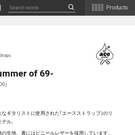
Products
Classical Guitars
Concert
Concert (Flamenco)
Straps
PEPE (Mini)
mmer of 69-
Basic
Basic (Electric Cutaway)
00）
Basic (Flamenco)
Basic (Alt)
Basic (Mini)
大なギタリストに使用された｢エースストラップ｣のリ
19th Century-Style
モデル。
ASA -Parlor Style-
柄の生地、裏にはビニールレザーを採用しています。