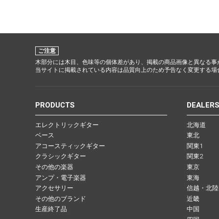
ご注意
木部分には木目、色味等の個体差があり、掲載の商品画像と異なる事
当サイトに掲載されている内容は品質向上のため予告なく変更する場
PRODUCTS
DEALER
エレクトリックギター
北海道
ベース
東北
アコースティックギター
関東1
クラシックギター
関東2
その他の楽器
東京
アンプ・電子楽器
東海
アクセサリー
信越・北陸
その他のブランド
近畿
生産終了品
中国