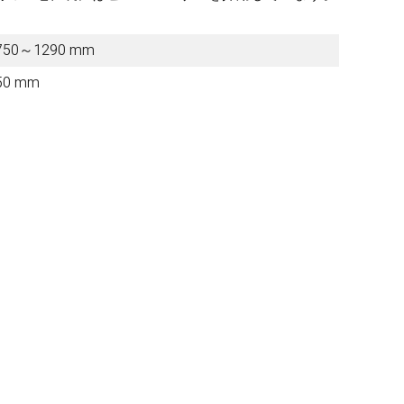
750～1290 mm
Other Brands
50 mm
View the full list
Discontinued Items
View the full list
Cloth