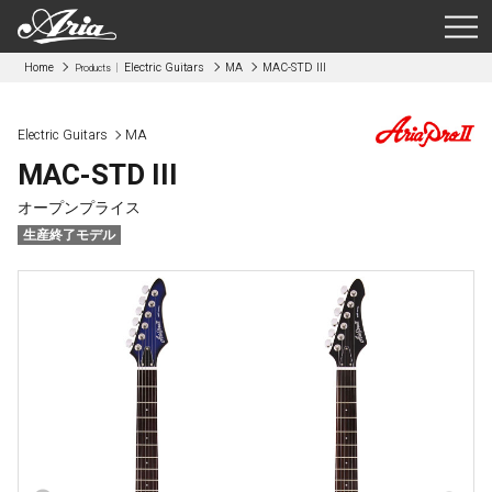
Home
Electric Guitars
MA
MAC-STD III
Products
Electric Guitars
MA
MAC-STD III
オープンプライス
生産終了モデル