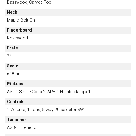
Basswood, Carved Top
Neck
Maple, Bolt-On
Fingerboard
Rosewood
Frets
24F
Scale
648mm
Pickups
AST-1 Single Coil x 2, APH-1 Humbucking x 1
Controls
1 Volume, 1 Tone, 5-way PU selector SW
Tailpiece
ASB-1 Tremolo