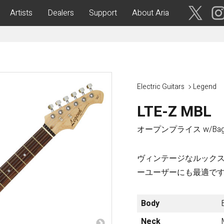
Artists
Dealers
Support
About Aria
ses
Acoustic Guitars
IA CUSTOM SHOP-
Aria Dreadnought
青森・岩
Electric Guitars
Legend
手・宮
Aria 100
城・秋
Elecord
LTE-Z MBL
田・山
形・福島
Maccaferri-Style
オープンプライス w/Ba
ASA -Parlor Style-
vergreen-
ARG -Resonator Guitar-
茨城・栃
ヴィンテージなルックス
ASSICS
Legend
木・群
ーユーザーにも最適で
馬・埼玉
tic-
Fiesta
 Acoustic-
Body
ric Upright Bass-
千葉・神
奈川・山
Neck