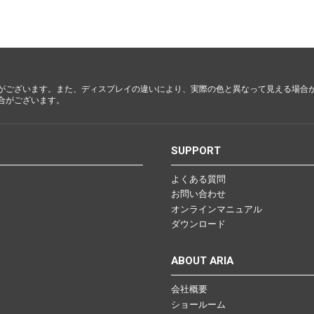
都・大
阪・兵
庫・奈
良・和歌
山
がございます。また、ディスプレイの違いにより、実際の色と異なって見える場合
合がございます。
鳥取・島
根・岡
山・広
S
SUPPORT
島・山口
よくある質問
お問い合わせ
徳島・香
オンラインマニュアル
川・愛
ダウンロード
媛・高知
ABOUT ARIA
会社概要
福岡・佐
ショールーム
賀・長