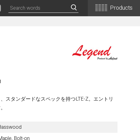
Products
Classical Guitars
Concert
Concert (Flamenco)
PEPE (Mini)
Basic
g
Basic (Electric Cutaway)
Basic (Flamenco)
、スタンダードなスペックを持つLTE-Z。エントリ
Basic (Alt)
す。
Basic (Mini)
19th Century-Style
Basswood
ASA -Parlor Style-
Maple, Bolt-on