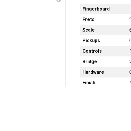
梨
Fingerboard
ctronics
Accessories
Frets
23区・市
部
Scale
om Humbucker
Hard Case
Pickups
Light Foam Case
岐阜・静
Controls
Bag / Rain Cover
岡・愛
e for Tuner
Strap
知・三重
Bridge
Strings
Hardware
es
Pick / Pick Case
Finish
ne
Guitar Polish / Care Spray / 
長野・新
r
Stand / Hanger
潟・富
山・石
Music Stand / Mic Stand
川・福井
Keyboard Stand / Bench
Tuning Machines
Other Accessories
滋賀・京