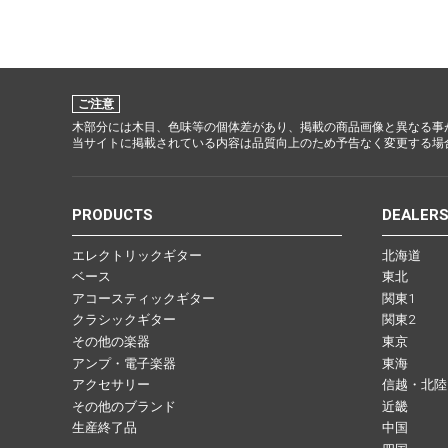
ご注意
木部分には木目、色味等の個体差があり、掲載の商品画像と異なる事
当サイトに掲載されている内容は品質向上のため予告なく変更する場
PRODUCTS
DEALER
エレクトリックギター
北海道
ベース
東北
アコースティックギター
関東1
クラシックギター
関東2
その他の楽器
東京
アンプ・電子楽器
東海
アクセサリー
信越・北陸
その他のブランド
近畿
生産終了品
中国