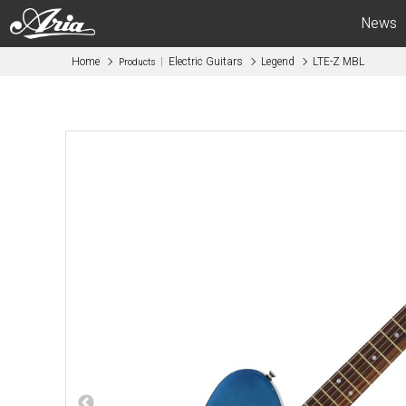
News
Home
Electric Guitars
Legend
LTE-Z MBL
Products
Electric Guitars
Bas
APII -ARIA CUSTOM SHOP-
APII -AR
PE
SB
RS
IGB
MA
RSB
714
STB
615
AE -Aria E
AE -Aria Evergreen-
RETRO CL
RETRO CLASSICS
FEB -Acous
FA / TA
ABM -Mini
Blitz
SWB -Elect
Legend
Legend