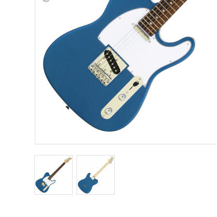
Other Musical Instruments
Ele
Banjo
TJO Cust
Mandolin
Amplifiers
Banjo Ukulele
Tuner
Laule`a Ukulele
Microphon
Ukulele
Cable
Cord Harp
Headphon
Harmonica
Micropho
AC Adapte