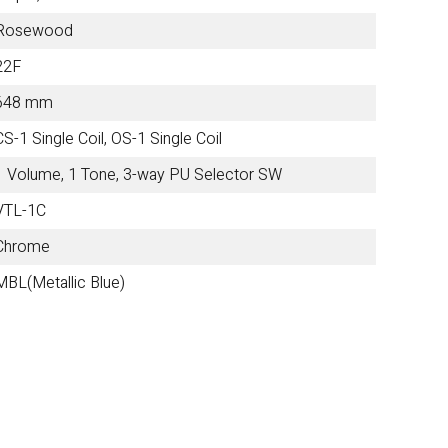
Rosewood
Other Brands
22F
648 mm
View the full list
CS-1 Single Coil, OS-1 Single Coil
1 Volume, 1 Tone, 3-way PU Selector SW
Discontinued Items
VTL-1C
Chrome
View the full list
MBL(Metallic Blue)
Cloth