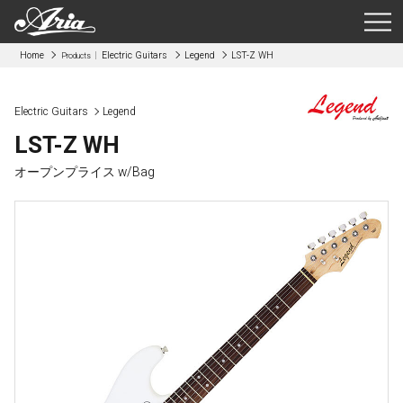
Home
Electric Guitars
Legend
LST-Z WH
Products
Electric Guitars
Legend
LST-Z WH
オープンプライス w/Bag