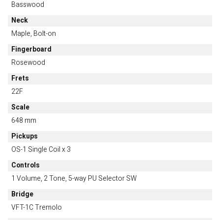
Basswood
Neck
Maple, Bolt-on
Fingerboard
Rosewood
Frets
22F
Scale
648 mm
Pickups
OS-1 Single Coil x 3
Controls
1 Volume, 2 Tone, 5-way PU Selector SW
Bridge
VFT-1C Tremolo