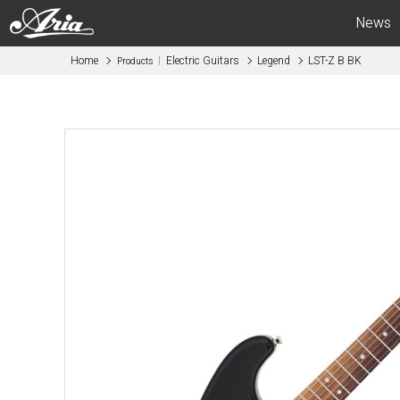
News
Home
Electric Guitars
Legend
LST-Z B BK
Products
Electric Guitars
Bas
APII -ARIA CUSTOM SHOP-
APII -AR
PE
SB
RS
IGB
MA
RSB
714
STB
615
AE -Aria E
AE -Aria Evergreen-
RETRO CL
RETRO CLASSICS
FEB -Acous
FA / TA
ABM -Mini
Blitz
SWB -Elect
Legend
Legend