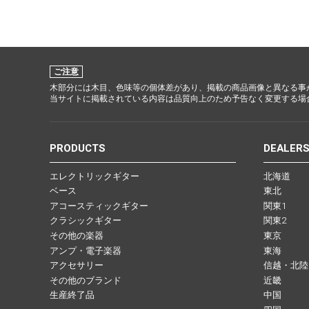
ご注意
木部分には木目、色味等の個体差があり、掲載の商品画像と異なる事
当サイトに掲載されている内容は品質向上のため予告なく変更する場
PRODUCTS
DEALER
エレクトリックギター
北海道
ベース
東北
アコースティックギター
関東1
クラシックギター
関東2
その他の楽器
東京
アンプ・電子楽器
東海
アクセサリー
信越・北陸
その他のブランド
近畿
生産終了品
中国