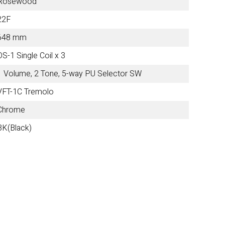
Rosewood
22F
Other Brands
648 mm
OS-1 Single Coil x 3
View the full list
1 Volume, 2 Tone, 5-way PU Selector SW
VFT-1C Tremolo
Discontinued Items
Chrome
View the full list
BK(Black)
Cloth