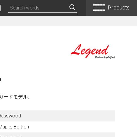
Products
Classical Guitars
Concert
Concert (Flamenco)
PEPE (Mini)
Basic
g
Basic (Electric Cutaway)
Basic (Flamenco)
クガードモデル。
Basic (Alt)
Basic (Mini)
Basswood
19th Century-Style
ASA -Parlor Style-
Maple, Bolt-on