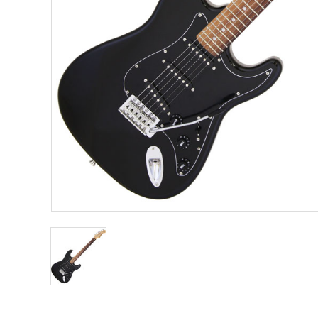
Other Musical Instruments
Ele
Banjo
TJO Cust
Mandolin
Amplifiers
Banjo Ukulele
Tuner
Laule`a Ukulele
Microphon
Ukulele
Cable
Cord Harp
Headphon
Harmonica
Micropho
AC Adapte