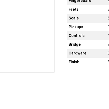
Fingerboard
梨
Frets
ctronics
Accessories
Scale
23区・市
部
Pickups
om Humbucker
Hard Case
Controls
Light Foam Case
岐阜・静
Bag / Rain Cover
Bridge
岡・愛
e for Tuner
Strap
知・三重
Hardware
Strings
Finish
es
Pick / Pick Case
ne
Guitar Polish / Care Spray / 
長野・新
r
Stand / Hanger
潟・富
山・石
Music Stand / Mic Stand
川・福井
Keyboard Stand / Bench
Tuning Machines
Other Accessories
滋賀・京