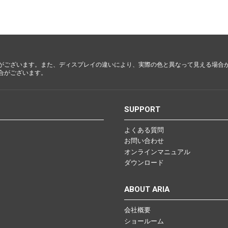
都・大
阪・兵
庫・奈
良・和歌
山
がございます。また、ディスプレイの違いにより、実際の色と異なって見える場合
合がございます。
鳥取・島
根・岡
山・広
S
SUPPORT
島・山口
よくある質問
お問い合わせ
徳島・香
オンラインマニュアル
川・愛
ダウンロード
媛・高知
ABOUT ARIA
会社概要
福岡・佐
ショールーム
賀・長