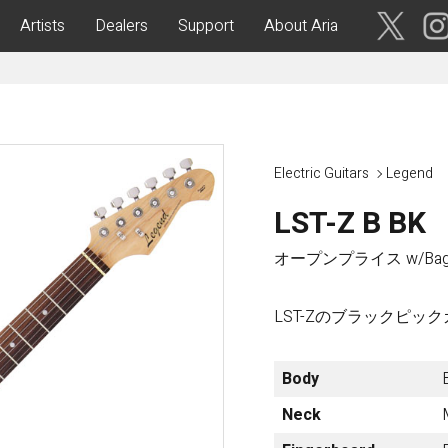
Artists
Dealers
Support
About Aria
ses
Acoustic Guitars
IA CUSTOM SHOP-
Aria Dreadnought
青森・岩
Electric Guitars
Legend
手・宮
Aria 100
城・秋
Elecord
LST-Z B BK
田・山
形・福島
Maccaferri-Style
オープンプライス w/Ba
ASA -Parlor Style-
vergreen-
ARG -Resonator Guitar-
茨城・栃
LST-Zのブラックピッ
ASSICS
Legend
木・群
馬・埼玉
tic-
Fiesta
Body
 Acoustic-
ric Upright Bass-
Neck
千葉・神
奈川・山