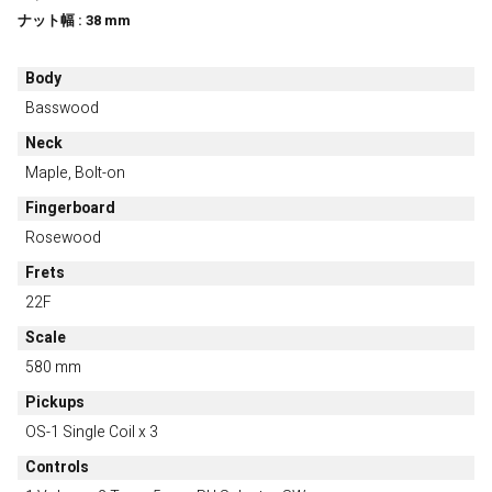
ナット幅 : 38 mm
Body
Basswood
Neck
Maple, Bolt-on
Fingerboard
Rosewood
Frets
22F
Scale
580 mm
Pickups
OS-1 Single Coil x 3
Controls