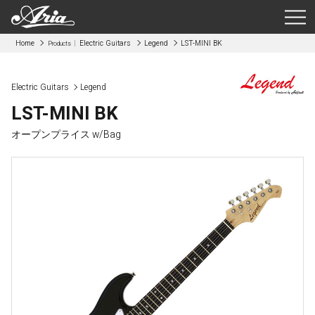
Home
Electric Guitars
Legend
LST-MINI BK
Products
Electric Guitars
Legend
LST-MINI BK
オープンプライス w/Bag