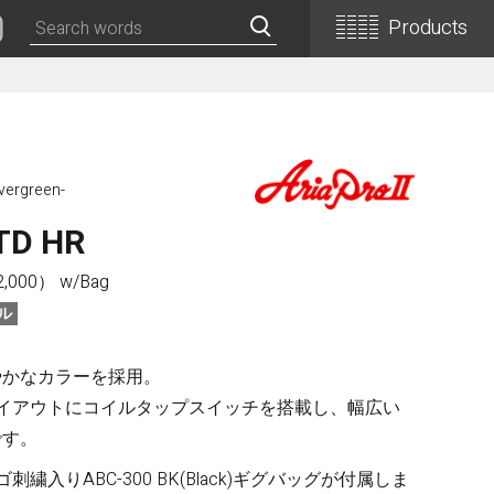
Products
Classical Guitars
Concert
Evergreen-
Concert (Flamenco)
PEPE (Mini)
TD HR
Basic
000） w/Bag
Basic (Electric Cutaway)
ル
Basic (Flamenco)
Basic (Alt)
やかなカラーを採用。
Basic (Mini)
プレイアウトにコイルタップスイッチを搭載し、幅広い
19th Century-Style
です。
ASA -Parlor Style-
繍入りABC-300 BK(Black)ギグバッグが付属しま