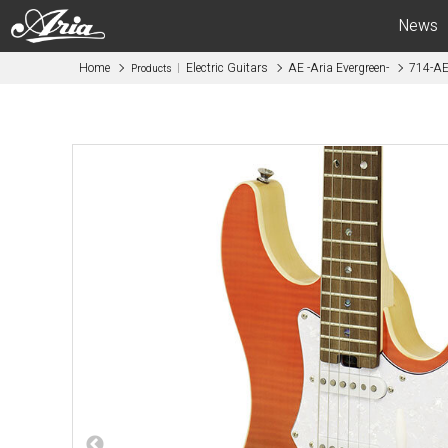
News
Home
Electric Guitars
AE -Aria Evergreen-
714-A
Products
Electric Guitars
Bas
APII -ARIA CUSTOM SHOP-
APII -AR
PE
SB
RS
IGB
MA
RSB
714
STB
615
AE -Aria E
AE -Aria Evergreen-
RETRO CL
RETRO CLASSICS
FEB -Acous
FA / TA
ABM -Mini
Blitz
SWB -Elect
Legend
Legend