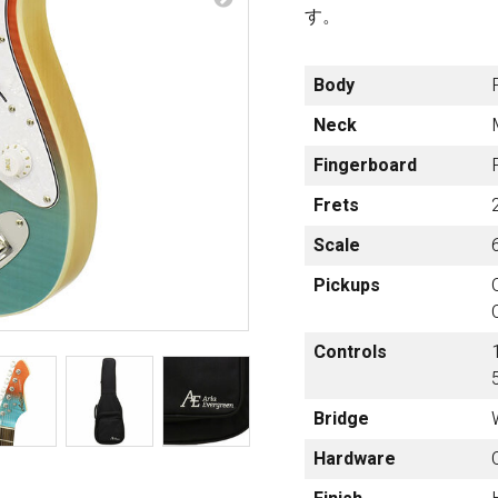
梨
す。
ctronics
Accessories
Body
23区・市
部
Neck
om Humbucker
Hard Case
Fingerboard
Light Foam Case
岐阜・静
Bag / Rain Cover
Frets
岡・愛
e for Tuner
Strap
知・三重
Scale
Strings
Pickups
es
Pick / Pick Case
ne
Guitar Polish / Care Spray / 
長野・新
Controls
r
Stand / Hanger
潟・富
山・石
Music Stand / Mic Stand
川・福井
Bridge
Keyboard Stand / Bench
Tuning Machines
Hardware
Other Accessories
滋賀・京