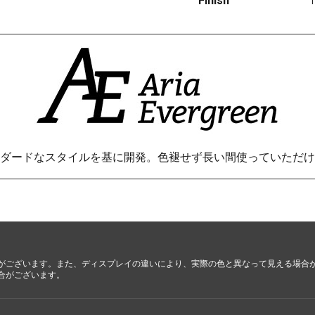
Finish
都・大
阪・兵
庫・奈
良・和歌
山
鳥取・島
根・岡
山・広
島・山口
ダードなスタイルを基に開発。
色褪せず長い間使っていただけ
徳島・香
川・愛
媛・高知
がございます。また、ディスプレイの違いにより、実際の色と異なって見える場合
合がございます。
福岡・佐
賀・長