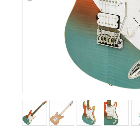
Other Musical Instruments
Ele
Banjo
TJO Cust
Mandolin
Amplifiers
Banjo Ukulele
Tuner
Laule`a Ukulele
Microphon
Ukulele
Cable
Cord Harp
Headphon
Harmonica
Micropho
AC Adapte