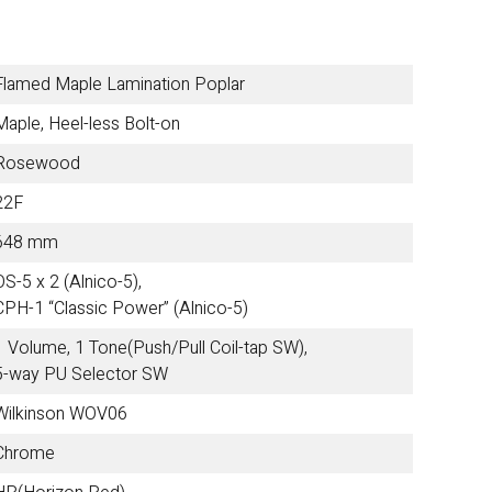
Other Brands
Flamed Maple Lamination Poplar
Maple, Heel-less Bolt-on
View the full list
Rosewood
22F
Discontinued Items
648 mm
View the full list
OS-5 x 2 (Alnico-5),
CPH-1 “Classic Power” (Alnico-5)
Cloth
1 Volume, 1 Tone(Push/Pull Coil-tap SW),
5-way PU Selector SW
Wilkinson WOV06
Chrome