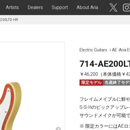
Artists
Dealers
Support
About Aria
E200LTD HR
ses
Acoustic Guitars
IA CUSTOM SHOP-
Aria Dreadnought
青森・岩
Electric Guitars
AE -Aria 
手・宮
Aria 100
城・秋
Elecord
714-AE200L
田・山
形・福島
Maccaferri-Style
￥46,200（本体価格￥42,
ASA -Parlor Style-
限定モデル
生産終了モデ
vergreen-
ARG -Resonator Guitar-
茨城・栃
ASSICS
Legend
木・群
フレイムメイプルに鮮
馬・埼玉
tic-
Fiesta
S-S-Hのピックアッ
 Acoustic-
サウンドメイクが可能
ric Upright Bass-
千葉・神
※ 限定カラーにはAEロゴ刺
奈川・山