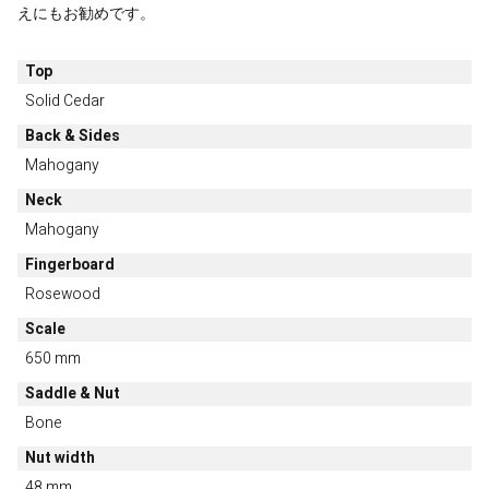
えにもお勧めです。
Top
Solid Cedar
Back & Sides
Mahogany
Neck
Mahogany
Fingerboard
Rosewood
Scale
650 mm
Saddle & Nut
Bone
Nut width
48 mm