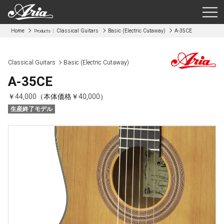
Home
Classical Guitars
Basic (Electric Cutaway)
A-35CE
Products
Classical Guitars
Basic (Electric Cutaway)
A-35CE
￥44,000（本体価格￥40,000）
生産終了モデル