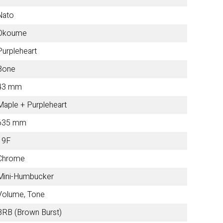
Nato
Other Brands
Okoume
Purpleheart
View the full list
Bone
43 mm
Discontinued Items
Maple + Purpleheart
635 mm
View the full list
19F
Cloth
Chrome
Mini-Humbucker
Volume, Tone
BRB (Brown Burst)