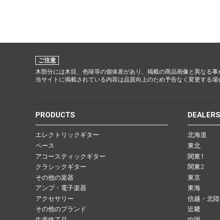
ご注意
木部分には木目、色味等の個体差があり、掲載の商品画像と異なる事
当サイトに掲載されている内容は品質向上のため予告なく変更する場
PRODUCTS
DEALER
エレクトリックギター
北海道
ベース
東北
アコースティックギター
関東1
クラシックギター
関東2
その他の楽器
東京
アンプ・電子楽器
東海
アクセサリー
信越・北陸
その他のブランド
近畿
生産終了品
中国