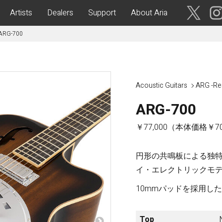
Artists
Dealers
Support
About Aria
ARG-700
ses
Acoustic Guitars
IA CUSTOM SHOP-
Aria Dreadnought
青森・岩
Acoustic Guitars
ARG -Re
手・宮
Aria 100
城・秋
Elecord
ARG-700
田・山
形・福島
Maccaferri-Style
￥77,000（本体価格￥70,
ASA -Parlor Style-
vergreen-
ARG -Resonator Guitar-
茨城・栃
円形の共鳴板による独
ASSICS
Legend
木・群
イ・エレクトリックモ
馬・埼玉
tic-
Fiesta
 Acoustic-
10mmパッドを採用し
ric Upright Bass-
千葉・神
奈川・山
Top