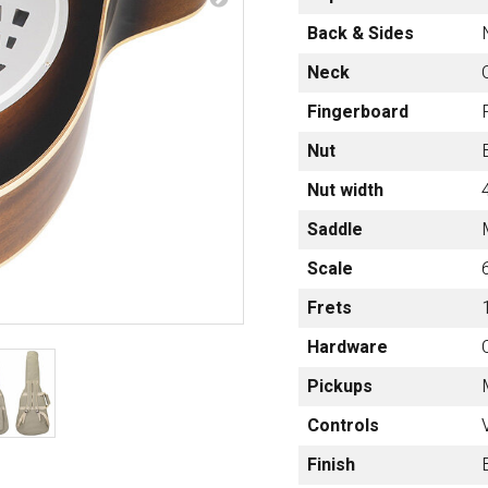
梨
Back & Sides
ctronics
Accessories
Neck
23区・市
部
Fingerboard
om Humbucker
Hard Case
Nut
Light Foam Case
岐阜・静
Nut width
Bag / Rain Cover
岡・愛
e for Tuner
Strap
知・三重
Saddle
Strings
Scale
es
Pick / Pick Case
Frets
ne
Guitar Polish / Care Spray / 
長野・新
Hardware
r
Stand / Hanger
潟・富
山・石
Music Stand / Mic Stand
Pickups
川・福井
Keyboard Stand / Bench
Controls
Tuning Machines
Finish
Other Accessories
滋賀・京