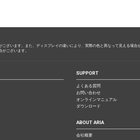
都・大
阪・兵
庫・奈
良・和歌
山
がございます。また、ディスプレイの違いにより、実際の色と異なって見える場合
鳥取・島
合がございます。
根・岡
山・広
島・山口
S
SUPPORT
よくある質問
徳島・香
お問い合わせ
川・愛
オンラインマニュアル
媛・高知
ダウンロード
ABOUT ARIA
福岡・佐
会社概要
賀・長