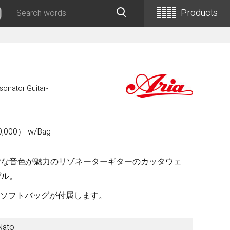
Products
Classical Guitars
Concert
sonator Guitar-
Concert (Flamenco)
PEPE (Mini)
Basic
000） w/Bag
Basic (Electric Cutaway)
Basic (Flamenco)
特な音色が魅力のリゾネーターギターのカッタウェ
Basic (Alt)
デル。
Basic (Mini)
19th Century-Style
たソフトバッグが付属します。
ASA -Parlor Style-
Nato