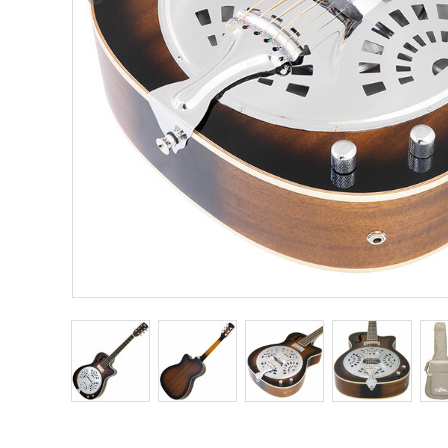
Other Musical Instruments
Ele
Banjo
TJO Cust
Mandolin
Amplifiers
Banjo Ukulele
Tuner
Laule`a Ukulele
Microphon
Ukulele
Cable
Cord Harp
Headphon
Harmonica
Micropho
AC Adapte