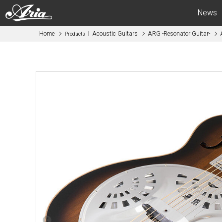
News
Home
Acoustic Guitars
ARG -Resonator Guitar-
Products
Electric Guitars
Bas
APII -ARIA CUSTOM SHOP-
APII -AR
PE
SB
RS
IGB
MA
RSB
714
STB
615
AE -Aria E
AE -Aria Evergreen-
RETRO CL
RETRO CLASSICS
FEB -Acous
FA / TA
ABM -Mini
Blitz
SWB -Elect
Legend
Legend