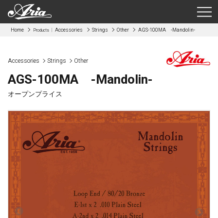
Home
Accessories
Strings
Other
AGS-100MA -Mandolin-
Products
Accessories
Strings
Other
AGS-100MA -Mandolin-
オープンプライス