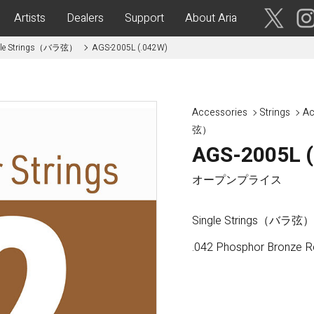
Artists
Dealers
Support
About Aria
ingle Strings（バラ弦）
AGS-2005L (.042W)
ses
Acoustic Guitars
IA CUSTOM SHOP-
Aria Dreadnought
青森・岩
Accessories
Strings
Ac
手・宮
Aria 100
弦）
城・秋
Elecord
AGS-2005L 
田・山
形・福島
Maccaferri-Style
オープンプライス
ASA -Parlor Style-
vergreen-
ARG -Resonator Guitar-
茨城・栃
Single Strings（バラ弦）
ASSICS
Legend
木・群
馬・埼玉
tic-
Fiesta
.042 Phosphor Bronze 
 Acoustic-
ric Upright Bass-
千葉・神
奈川・山