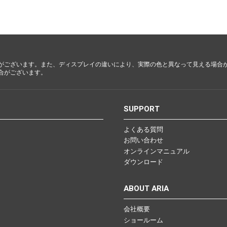
都・大
阪・兵
庫・奈
良・和歌
山
がございます。また、ディスプレイの違いにより、実際の色と異なって見える場合
合がございます。
鳥取・島
根・岡
山・広
S
SUPPORT
島・山口
よくある質問
お問い合わせ
徳島・香
オンラインマニュアル
川・愛
ダウンロード
媛・高知
ABOUT ARIA
会社概要
福岡・佐
ショールーム
賀・長