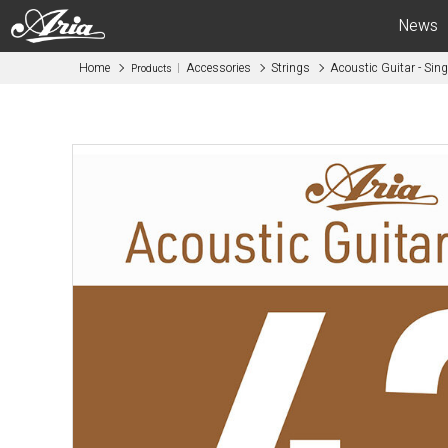
News
Home
Accessories
Strings
Acoustic Guitar - S
Products
Electric Guitars
Bas
APII -ARIA CUSTOM SHOP-
APII -AR
PE
SB
RS
IGB
MA
RSB
714
STB
615
AE -Aria E
AE -Aria Evergreen-
RETRO CL
RETRO CLASSICS
FEB -Acous
FA / TA
ABM -Mini
Blitz
SWB -Elect
Legend
Legend