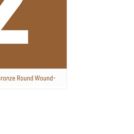
梨
ctronics
Accessories
23区・市
部
om Humbucker
Hard Case
Light Foam Case
岐阜・静
Bag / Rain Cover
岡・愛
e for Tuner
Strap
知・三重
Strings
es
Pick / Pick Case
ne
Guitar Polish / Care Spray / 
長野・新
r
Stand / Hanger
潟・富
山・石
Music Stand / Mic Stand
川・福井
Keyboard Stand / Bench
Tuning Machines
Other Accessories
滋賀・京