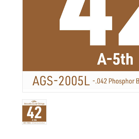
Other Musical Instruments
Ele
Banjo
TJO Cust
Mandolin
Amplifiers
Banjo Ukulele
Tuner
Laule`a Ukulele
Microphon
Ukulele
Cable
Cord Harp
Headphon
Harmonica
Micropho
AC Adapte