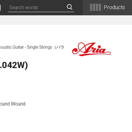
Products
Classical Guitars
Concert
oustic Guitar - Single Strings（バラ
Concert (Flamenco)
PEPE (Mini)
(.042W)
Basic
Basic (Electric Cutaway)
Basic (Flamenco)
Basic (Alt)
Basic (Mini)
Round Wound
19th Century-Style
ASA -Parlor Style-