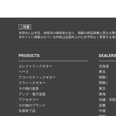
ご注意
木部分には木目、色味等の個体差があり、掲載の商品画像と異なる事
当サイトに掲載されている内容は品質向上のため予告なく変更する場
PRODUCTS
DEALER
エレクトリックギター
北海道
ベース
東北
アコースティックギター
関東1
クラシックギター
関東2
その他の楽器
東京
アンプ・電子楽器
東海
アクセサリー
信越・北陸
その他のブランド
近畿
生産終了品
中国