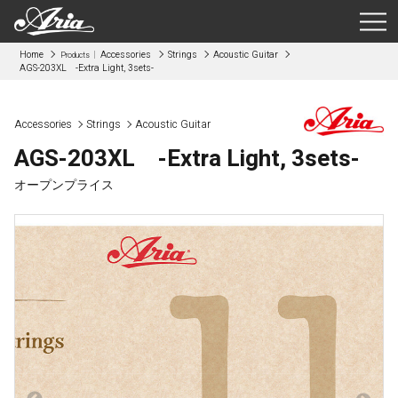
Home
Accessories
Strings
Acoustic Guitar
Products
AGS-203XL -Extra Light, 3sets-
Accessories
Strings
Acoustic Guitar
AGS-203XL -Extra Light, 3sets-
オープンプライス