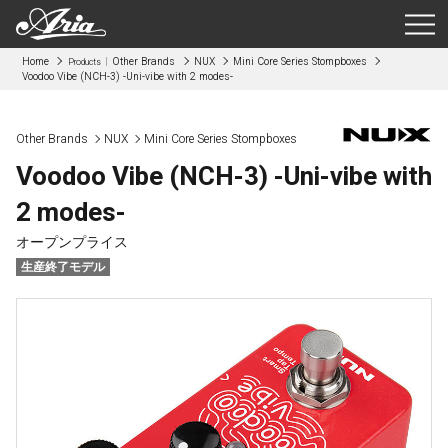
Home
Other Brands
NUX
Mini Core Series Stompboxes
Products
Voodoo Vibe (NCH-3) -Uni-vibe with 2 modes-
Other Brands
NUX
Mini Core Series Stompboxes
Voodoo Vibe (NCH-3) -Uni-vibe with
2 modes-
オープンプライス
生産終了モデル