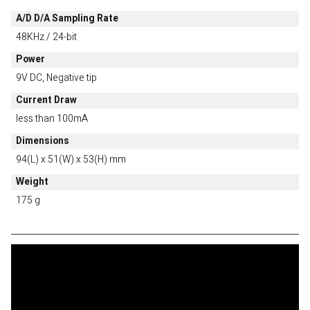
A/D D/A Sampling Rate
48KHz / 24-bit
Power
9V DC, Negative tip
Current Draw
less than 100mA
Dimensions
94(L) x 51(W) x 53(H) mm
Weight
175 g