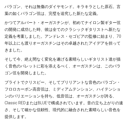
パラゴン、それは無傷のダイヤモンド。キラキラとした原石。言
葉の如くパラゴン弦は、完璧を追究した新たな定義。
かつてアルバート・オーガスチンが、初めてナイロン製ギター弦
の開発に成功した時、彼は全てのクラシックギタリストへ新たな
定義を考案しました。アンドレス・セゴビアの監修に始まり、70
年以上にも渡りオーガスチンはその卓越されたアイデアを担って
きました。
そして今、絶え間なく変化を遂げる素晴らしいギタリスト達が描
く音色のパレットに彩を添えるべく、オーガスチンは、このパラ
ゴン弦を開発しました。
ブライトでクリスピー、そしてブリリアントな音色のパラゴン・
フロロカーボン高音弦は、ミディアムテンション、ハイテンショ
ンのバリエーションを持ち、低音弦は、オーガスチンが誇る、
Classic REDまたはBLUEで構成されています。音の立ち上がりの速
さ、そして確かな信頼性、現代的に融合された素晴らしい音色を
提供します。