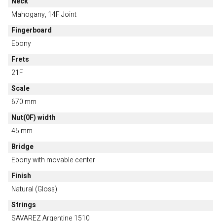
Neck
Mahogany, 14F Joint
Fingerboard
Ebony
Frets
21F
Scale
670 mm
Nut(0F) width
45 mm
Bridge
Ebony with movable center
Finish
Natural (Gloss)
Strings
SAVAREZ Argentine 1510