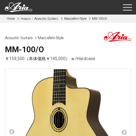
Home
Acoustic Guitars
Maccaferri-Style
MM-100/O
Products
Acoustic Guitars
Maccaferri-Style
MM-100/O
￥159,500（本体価格￥145,000） ｗ/Hardcase