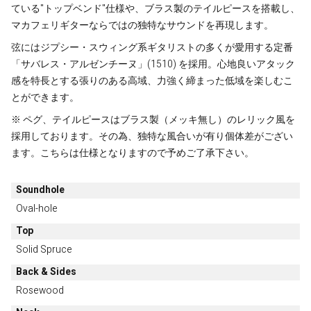
ている"トップベンド"仕様や、ブラス製のテイルピースを搭載し、
マカフェリギターならではの独特なサウンドを再現します。
弦にはジプシー・スウィング系ギタリストの多くが愛用する定番
「サバレス・アルゼンチーヌ」(1510) を採用。心地良いアタック
感を特長とする張りのある高域、力強く締まった低域を楽しむこ
とができます。
※ ペグ、テイルピースはブラス製（メッキ無し）のレリック風を
採用しております。その為、独特な風合いが有り個体差がござい
ます。こちらは仕様となりますので予めご了承下さい。
Soundhole
Oval-hole
Top
Solid Spruce
Back & Sides
Rosewood