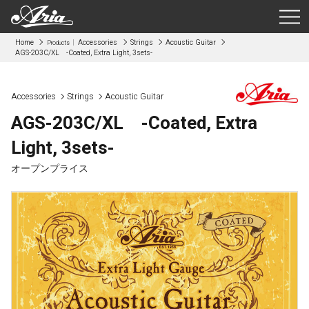
Home
Accessories
Strings
Acoustic Guitar
Products
AGS-203C/XL -Coated, Extra Light, 3sets-
Accessories
Strings
Acoustic Guitar
AGS-203C/XL -Coated, Extra
Light, 3sets-
オープンプライス