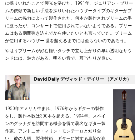
に採りいれたことで脚光を浴びた。1991年、ジュリアン・ブリー
ムの依頼で新しい手法を採りいれたハウザータイプのギターがブ
リームの協力によって製作された。何本か製作されブリームの手
に渡ったが、コンサートで使用されていないようである。ブリー
ムはある期間弾き込んでから使いたいとも言っていた。ブリーム
が使用するハウザーI世を超えるまでには至らないのであろう。
やはりブリームが好む軽いタッチで立ち上がりの早い透明なサウ
ンドには、魅力がある。明るい音で、耳当たりが良い。
David Daily
デヴィッド・デイリー （アメリカ）
1950年アメリカ生まれ、1976年からギターの製作
をし、製作本数は300本を超える。1994年、スペイ
ンのグラナダを訪問する機会を得て著名なギター製
作家、アントニオ・マリン・モンテーロと知り合
い、彼の人柄、製作技術、ギターに対する真摯な姿