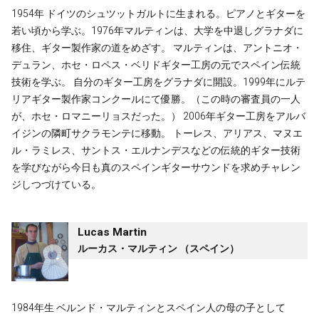
1954年 ドイツのシュツットガルトに生まれる。ピアノとギターを
若い頃から学ぶ。1976年マルティンは、大学を中退しグラナダに
移住、ギター製作家の道をめざす。 マルティンは、アントニオ・
デュラン、ホセ・ロペス・ベリドギター工房の元でスペイン伝統
技術を学ぶ。 自分のギター工房をグラナダに開設。1999年にルテ
リアギター製作家コンクールにて優勝。（この時の審査員の一人
が、ホセ・ロマニーリョスだった。） 2006年ギター工房をアルバ
イジンの隣町サクラモンテに移動。 トーレス、アリアス、マヌエ
ル・ラミレス、サントス・エルナンデスなどの伝統的ギター技術
を学びながら今日も真のスペインギターサウンドを求めチャレン
ジしつづけている。
Lucas Martin
ルーカス・マルティン （スペイン）
1984年生 ベルンド・マルティンとスペイン人の母の子として