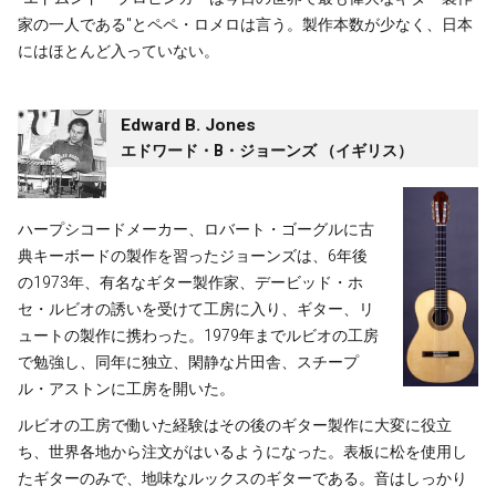
家の一人である"とペペ・ロメロは言う。製作本数が少なく、日本
にはほとんど入っていない。
Edward B. Jones
エドワード・B・ジョーンズ （イギリス）
ハープシコードメーカー、ロバート・ゴーグルに古
典キーボードの製作を習ったジョーンズは、6年後
の1973年、有名なギター製作家、デービッド・ホ
セ・ルビオの誘いを受けて工房に入り、ギター、リ
ュートの製作に携わった。1979年までルビオの工房
で勉強し、同年に独立、閑静な片田舎、スチープ
ル・アストンに工房を開いた。
ルビオの工房で働いた経験はその後のギター製作に大変に役立
ち、世界各地から注文がはいるようになった。表板に松を使用し
たギターのみで、地味なルックスのギターである。音はしっかり