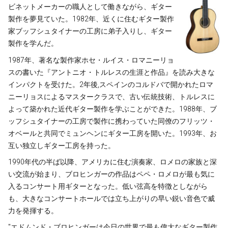
ビネットメーカーの職人として働きながら、ギター
製作を夢見ていた。1982年、近くに住むギター製作
家ブッフシュタイナーの工房に弟子入りし、ギター
製作を学んだ。
1987年、著名な製作家ホセ・ルイス・ロマニーリョ
スの書いた『アントニオ・トルレスの生涯と作品』を読み大きな
インパクトを受けた。2年後,スペインのコルドバで開かれたロマ
ニーリョスによるマスタークラスで、古い伝統技術、トルレスに
よって築かれた近代ギター製作を学ぶことができた。1988年、ブ
ッフシュタイナーの工房で製作に携わっていた同僚のフリッツ・
オベールと共同でミュンヘンにギター工房を開いた。1993年、お
互い独立しギター工房を持った。
1990年代の半ば以降、アメリカに住む演奏家、ロメロの家族と深
い交流が始まり、ブロヒンガーの作品はペペ・ロメロが最も気に
入るコンサート用ギターとなった。低い弦高を特徴としながら
も、大きなコンサートホールでは立ち上がりの早い鋭い音色で威
力を発揮する。
"エドムンド・ブロヒンガーは今日の世界で最も偉大なギター製作