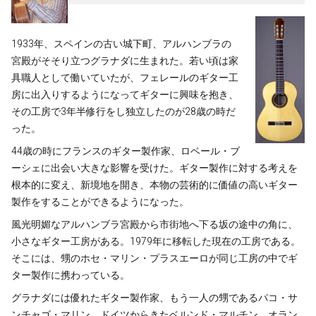
1933年、スペインの古い城下町、アルハンブラの
宮殿がそそり立つグラナダに生まれた。若い頃は家
具職人として働いていたが、フェレールのギター工
房に出入りするようになってギターに興味を抱き、
その工房で3年半修行をし独立したのが28歳の時だ
った。
44歳の時にフランスのギター製作家、ロベール・ブ
ーシェに出会い大きな影響を受けた。ギター製作に対する考えを
根本的に変え、新境地を開き、本物の芸術的に価値の高いギター
製作をすることができるようになった。
風光明媚なアルハンブラ宮殿から市街地へ下る坂の途中の角に、
小さなギター工房がある。1979年に移転した現在の工房である。
そこには、甥のホセ・マリン・プラスエーロが同じ工房の中でギ
ター製作に携わっている。
グラナダには優れたギター製作家、もう一人の甥であるパコ・サ
ンチャゴ・マリン、ドイツからきたベルンド・マルチン、オラン