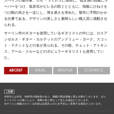
スぺインの製作家、ホセ.・ラミレスに傾倒し、低音側の指板にテ
ーパーをつけ、低音弦がビレるの防ぐとともに、指板にひねりを
つけ駒の高さを一定にし、弾き易さを求めた。製作に手間のかか
る仕事である。デザインの美しさと素晴らしい職人芸に感動させ
られる。
サーリン作のギターを使用しているギタリストの中には、ロスア
ンゼルス・ギター・カルテットのアンドリュー・ヨーク、スコッ
ト・テナントなどの名が見られる。その他、チェット・アトキン
ス、アール・クルーなどのポピュラーギタリストも使用してい
た。
ABCDEF
GHIJKL
MNOPQR
STUVWXYZ
ご注意
木部分には木目、色味等の個体差があり、掲載の商品画像と異なる事がございます。また、
ディスプレイの違いにより、実際の色と異なって見える場合がございます。
当サイトに掲載されている内容は品質向上のため予告なく変更する場合がございます。