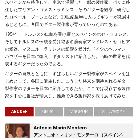
スペインから移住して、南米で活躍した一部の製作家、パリに移
住したフリアン・ゴメス・ラミレス、そのギターを観察、研究し
たロベール・ブーシェなど、20世紀後半に入ってギターが発展す
るとともに、各国でギター製作家が育っていったのである。
1954年、トルレスの伝統を受け継ぐスペインのホセ・ラミレス、
そしてトルレスの伝統を受け継ぎ名演奏家アンドレス・セゴビア
の愛器、マヌエル・ラミレスの影響を受けたドイツのヘルマン・
ハウザーを日本に輸入、ギタリストに紹介した。当時の世界を代
表するギターだったのである。
ギターの発展とともに、すばらしいギター製作家がスペインをは
じめとして、各国に誕生した。こうした将来を期待されるギター
製作家のギターを日本に紹介してきたが、ここでは現存する製作
家を中心に当社が輸入し、推薦できる製作家を採りあげてみた。
ABCDEF
GHIJKL
MNOPQR
STUVWXYZ
Antonio Marin Montero
アントニオ・マリン・モンテーロ （スペイン）