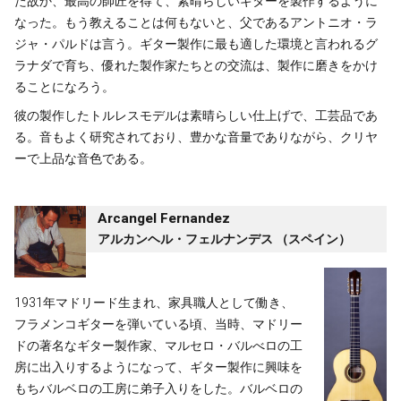
た故か、最高の師匠を得て、素晴らしいギターを製作するように
なった。もう教えることは何もないと、父であるアントニオ・ラ
ジャ・パルドは言う。ギター製作に最も適した環境と言われるグ
ラナダで育ち、優れた製作家たちとの交流は、製作に磨きをかけ
ることになろう。
彼の製作したトルレスモデルは素晴らしい仕上げで、工芸品であ
る。音もよく研究されており、豊かな音量でありながら、クリヤ
ーで上品な音色である。
Arcangel Fernandez
アルカンヘル・フェルナンデス （スペイン）
1931年マドリード生まれ、家具職人として働き、
フラメンコギターを弾いている頃、当時、マドリー
ドの著名なギター製作家、マルセロ・バルべロの工
房に出入りするようになって、ギター製作に興味を
もちバルベロの工房に弟子入りをした。バルベロの