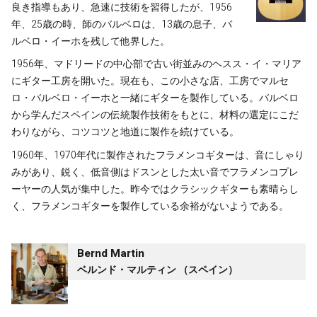
良き指導もあり、急速に技術を習得したが、1956
年、25歳の時、師のバルベロは、13歳の息子、バ
ルベロ・イーホを残して他界した。
1956年、マドリードの中心部で古い街並みのヘスス・イ・マリア
にギター工房を開いた。現在も、この小さな店、工房でマルセ
ロ・バルベロ・イーホと一緒にギターを製作している。バルベロ
から学んだスペインの伝統製作技術をもとに、材料の選定にこだ
わりながら、コツコツと地道に製作を続けている。
1960年、1970年代に製作されたフラメンコギターは、音にしゃり
みがあり、鋭く、低音側はドスンとした太い音でフラメンコプレ
ーヤーの人気が集中した。昨今ではクラシックギターも素晴らし
く、フラメンコギターを製作している余裕がないようである。
Bernd Martin
ベルンド・マルティン （スペイン）